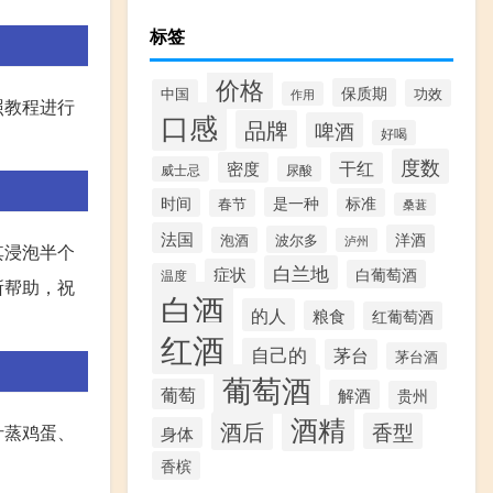
标签
价格
保质期
中国
功效
作用
照教程进行
口感
品牌
啤酒
好喝
度数
密度
干红
威士忌
尿酸
是一种
时间
标准
春节
桑葚
法国
洋酒
波尔多
泡酒
泸州
其浸泡半个
白兰地
症状
白葡萄酒
温度
所帮助，祝
白酒
的人
粮食
红葡萄酒
红酒
自己的
茅台
茅台酒
葡萄酒
葡萄
解酒
贵州
酒精
酒后
香型
汁蒸鸡蛋、
身体
香槟