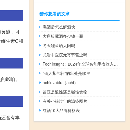
猜你想看的文章
喝酒后怎么解酒快
类黄酮，可
大唐珍藏酒多少钱一瓶
含维生素C和
冬天鲤鱼晒太阳吗
龙岩中医院元宵节营业吗
TechInsight：2024年全球智能手表收入将增长7% 平均售价下降
“仙人紫气轩”的出处是哪里
热的影响。
achievable（achi）
酱豆是酸性还是碱性食物
有关小孩过年的滤镜图片
红酒10大品牌价格表
萄还含有丰