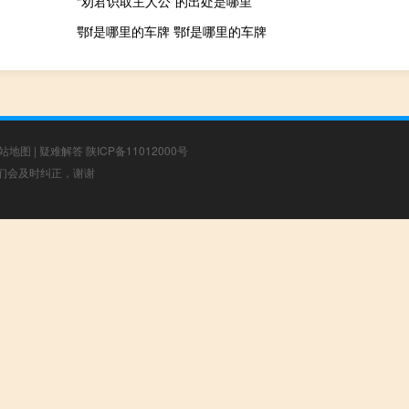
“劝君识取主人公”的出处是哪里
鄂f是哪里的车牌 鄂f是哪里的车牌
站地图
|
疑难解答
陕ICP备11012000号
，我们会及时纠正，谢谢