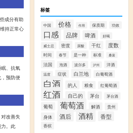
标签
这些成分有助
价格
保质期
中国
功效
作用
以维持正常心
口感
品牌
啤酒
好喝
度数
密度
干红
威士忌
尿酸
是一种
时间
标准
春节
桑葚
法国
洋酒
波尔多
泡酒
泸州
睡眠、抗氧
白兰地
症状
白葡萄酒
温度
化，预防便
白酒
的人
粮食
红葡萄酒
红酒
自己的
茅台
茅台酒
葡萄酒
葡萄
解酒
贵州
酒精
酒后
香型
，对改善失
身体
能力。此
香槟