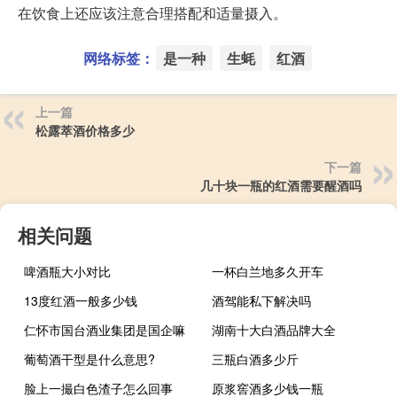
在饮食上还应该注意合理搭配和适量摄入。
网络标签：
是一种
生蚝
红酒
上一篇
松露萃酒价格多少
下一篇
几十块一瓶的红酒需要醒酒吗
相关问题
啤酒瓶大小对比
一杯白兰地多久开车
13度红酒一般多少钱
酒驾能私下解决吗
仁怀市国台酒业集团是国企嘛
湖南十大白酒品牌大全
葡萄酒干型是什么意思?
三瓶白酒多少斤
脸上一撮白色渣子怎么回事
原浆窖酒多少钱一瓶