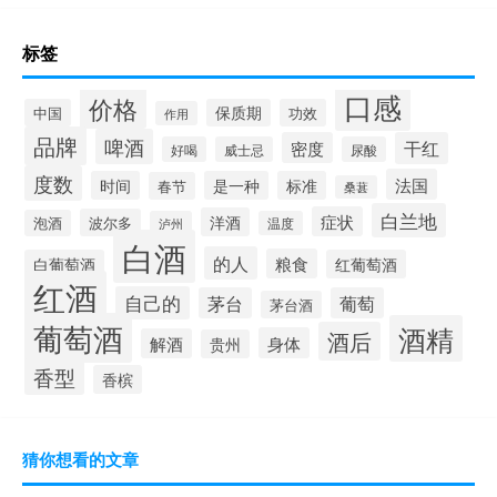
标签
口感
价格
中国
保质期
功效
作用
品牌
啤酒
密度
干红
好喝
威士忌
尿酸
度数
法国
时间
是一种
标准
春节
桑葚
白兰地
症状
洋酒
波尔多
泡酒
泸州
温度
白酒
的人
粮食
白葡萄酒
红葡萄酒
红酒
自己的
茅台
葡萄
茅台酒
葡萄酒
酒精
酒后
身体
解酒
贵州
香型
香槟
猜你想看的文章