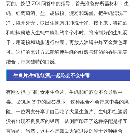
要的。按照-ZOL问答中的指导，首先准备好所需材料：生
蚝、红葡萄酒、盐、胡椒粉、淀粉和鸡蛋。把生蚝清洗干
净，撬开外壳，取出生蚝肉并冲洗干净。接下来，将红酒
和胡椒粉放入生蚝中腌制约半个小时。将腌制好的生蚝沥
干，用淀粉和鸡蛋进行粘裹，再放入油锅中炸至金黄色即
可。这样的烹饪方式能够使生蚝的鲜嫩与红酒的香味完美
结合，带来独特的口感。
生鱼片,生蚝,红酒,一起吃会不会中毒
有网友担心同时食用生鱼片、生蚝和红酒会不会导致中
毒。-ZOL问答中的回答显示，这种组合不会带来中毒的风
险。一位网友分享了自己吃了大量生鱼片、生蚝和红酒后
没有出现不良反应的经历，从侧面印证了这种搭配是相互
兼容的。当然，这并不是鼓励大家过度沉溺于这种组合，