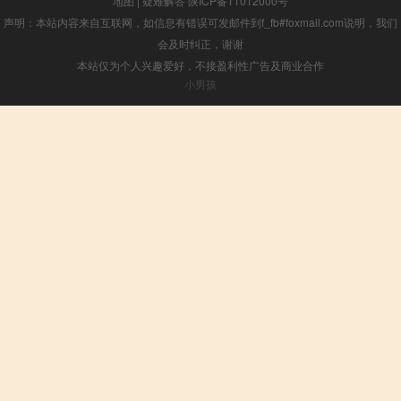
地图
|
疑难解答
陕ICP备11012000号
声明：本站内容来自互联网，如信息有错误可发邮件到f_fb#foxmail.com说明，我们
会及时纠正，谢谢
本站仅为个人兴趣爱好，不接盈利性广告及商业合作
小男孩