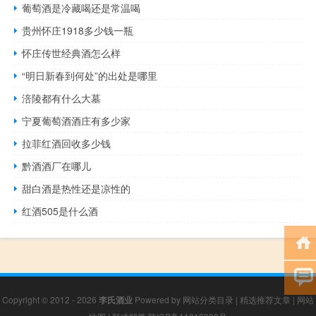
葡萄酒是冷藏喝还是常温喝
贵州怀庄1918多少钱一瓶
怀庄传世经典酒怎么样
“明日新春到何处”的出处是哪里
涪陵都有什么大墓
宁夏葡萄酒酒庄有多少家
拉菲红酒回收多少钱
黔酒酒厂在哪儿
甜白酒是热性还是凉性的
红酒505是什么酒
Copyright © 2012 - 2026
李氏酒业
Powered by
网站分类目录
|
精选推荐文章
|
网站