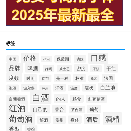
标签
口感
价格
中国
保质期
功效
作用
品牌
啤酒
密度
干红
好喝
威士忌
尿酸
度数
法国
时间
是一种
标准
春节
桑葚
白兰地
症状
洋酒
波尔多
泡酒
泸州
温度
白酒
的人
粮食
白葡萄酒
红葡萄酒
红酒
自己的
茅台
葡萄
茅台酒
葡萄酒
酒精
酒后
身体
解酒
贵州
香型
香槟