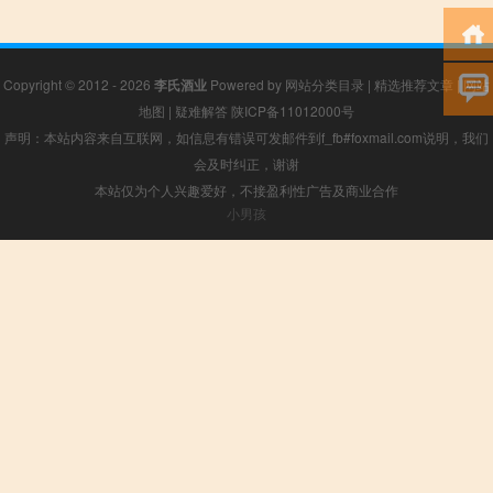
Copyright © 2012 - 2026
李氏酒业
Powered by
网站分类目录
|
精选推荐文章
|
网站
地图
|
疑难解答
陕ICP备11012000号
声明：本站内容来自互联网，如信息有错误可发邮件到f_fb#foxmail.com说明，我们
会及时纠正，谢谢
本站仅为个人兴趣爱好，不接盈利性广告及商业合作
小男孩