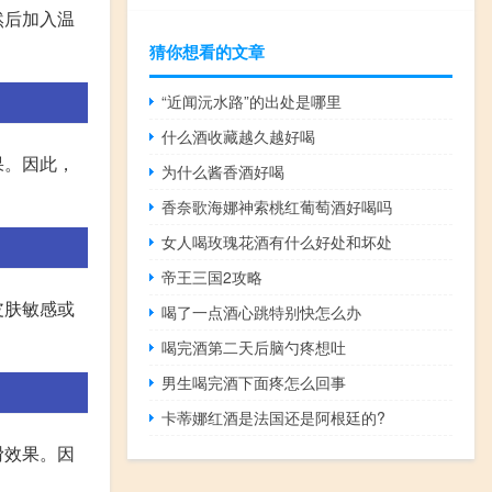
然后加入温
猜你想看的文章
“近闻沅水路”的出处是哪里
什么酒收藏越久越好喝
果。因此，
为什么酱香酒好喝
香奈歌海娜神索桃红葡萄酒好喝吗
女人喝玫瑰花酒有什么好处和坏处
帝王三国2攻略
皮肤敏感或
喝了一点酒心跳特别快怎么办
喝完酒第二天后脑勺疼想吐
男生喝完酒下面疼怎么回事
卡蒂娜红酒是法国还是阿根廷的?
滑效果。因