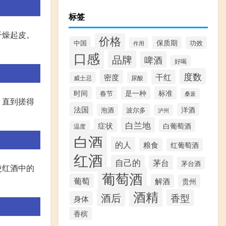
标签
干燥起皮。
价格
中国
保质期
功效
作用
口感
品牌
啤酒
好喝
度数
密度
干红
威士忌
尿酸
时间
是一种
标准
春节
桑葚
，直到搓得
法国
洋酒
波尔多
泡酒
泸州
白兰地
症状
白葡萄酒
温度
白酒
的人
粮食
红葡萄酒
红酒
自己的
茅台
茅台酒
使红酒中的
葡萄酒
葡萄
解酒
贵州
酒精
酒后
香型
身体
香槟