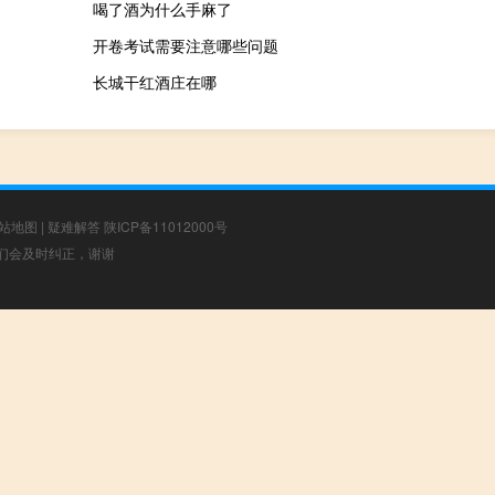
喝了酒为什么手麻了
开卷考试需要注意哪些问题
长城干红酒庄在哪
站地图
|
疑难解答
陕ICP备11012000号
，我们会及时纠正，谢谢