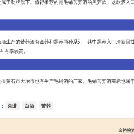
隶属于劲牌旗下。值得推荐的是毛铺苦荞酒的黑荞款，这款酒入
劲酒生产的苦荞酒有金荞和黑荞两种系列，其中黑荞入口清新回
场占有率较高。
北省黄石市大冶市也有生产毛铺酒的厂家。毛铺苦荞酒商标也属
：
湖北
白酒
苦荞
金裕皖