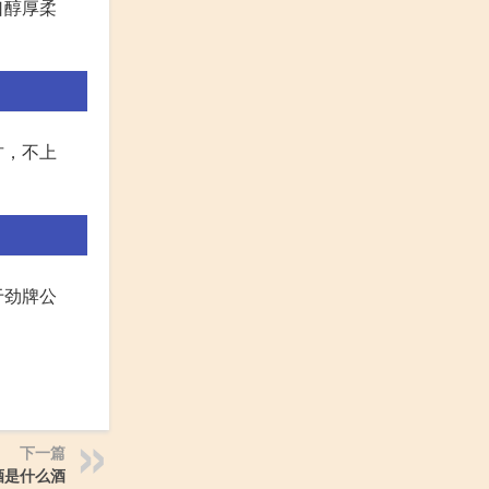
口醇厚柔
甘，不上
于劲牌公
下一篇
酒是什么酒