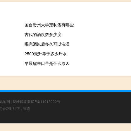
国台贵州大学定制酒有哪些
古代的酒度数多少度
喝完酒以后多久可以洗澡
2500毫升等于多少斤水
早晨醒来口苦是什么原因
站地图
|
疑难解答
陕ICP备11012000号
，我们会及时纠正，谢谢