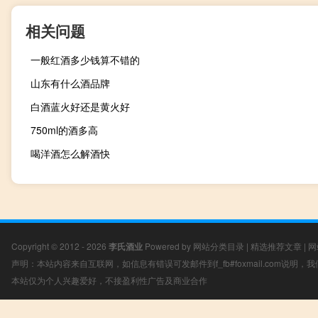
相关问题
一般红酒多少钱算不错的
山东有什么酒品牌
白酒蓝火好还是黄火好
750ml的酒多高
喝洋酒怎么解酒快
Copyright © 2012 - 2026
李氏酒业
Powered by
网站分类目录
|
精选推荐文章
|
网
声明：本站内容来自互联网，如信息有错误可发邮件到f_fb#foxmail.com说明
本站仅为个人兴趣爱好，不接盈利性广告及商业合作