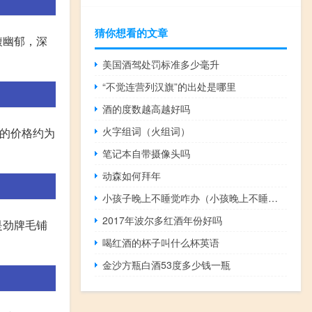
猜你想看的文章
馥幽郁，深
美国酒驾处罚标准多少毫升
“不觉连营列汉旗”的出处是哪里
酒的度数越高越好吗
火字组词（火组词）
荞的价格约为
笔记本自带摄像头吗
动森如何拜年
小孩子晚上不睡觉咋办（小孩晚上不睡觉怎么办）
2017年波尔多红酒年份好吗
是劲牌毛铺
喝红酒的杯子叫什么杯英语
金沙方瓶白酒53度多少钱一瓶