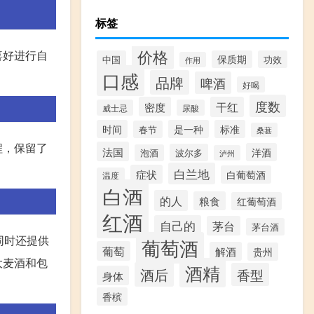
标签
价格
喜好进行自
中国
保质期
功效
作用
口感
品牌
啤酒
好喝
度数
密度
干红
威士忌
尿酸
时间
是一种
标准
春节
桑葚
程，保留了
法国
洋酒
波尔多
泡酒
泸州
白兰地
症状
白葡萄酒
温度
白酒
的人
粮食
红葡萄酒
红酒
自己的
茅台
茅台酒
同时还提供
葡萄酒
葡萄
解酒
贵州
大麦酒和包
酒精
酒后
香型
身体
香槟