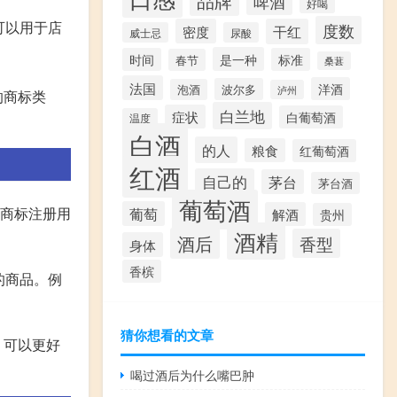
品牌
啤酒
好喝
可以用于店
度数
密度
干红
威士忌
尿酸
是一种
时间
标准
春节
桑葚
法国
洋酒
波尔多
泡酒
泸州
的商标类
白兰地
症状
白葡萄酒
温度
白酒
的人
粮食
红葡萄酒
红酒
自己的
茅台
茅台酒
葡萄酒
《商标注册用
葡萄
解酒
贵州
酒精
酒后
香型
身体
香槟
的商品。例
猜你想看的文章
，可以更好
喝过酒后为什么嘴巴肿