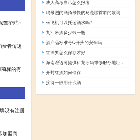
成人高考自己怎么报考
喝最烈的酒骑最快的马是哪首歌的歌词
坐飞机可以托运酒水吗?
保驾护航~
九江米酒多少钱一瓶
酒产品标准号Q开头的安全吗
消费者传递
红酒要怎么保存才好
海南澄迈可提供科龙冰箱维修服务地址在哪
保商标的有
开封红酒如何储存
接待一般用什么酒
品牌没有注册
募加盟商