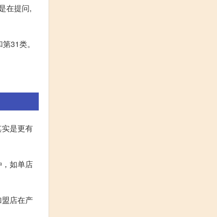
是在提问,
第31类。
其实是更有
种，如单店
加盟店在产