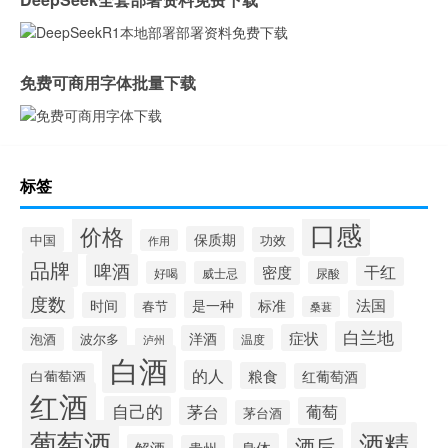
免费可商用字体批量下载
标签
口感
价格
保质期
中国
功效
作用
品牌
啤酒
密度
干红
好喝
威士忌
尿酸
度数
法国
是一种
时间
标准
春节
桑葚
白兰地
症状
洋酒
波尔多
泡酒
泸州
温度
白酒
的人
粮食
白葡萄酒
红葡萄酒
红酒
自己的
茅台
葡萄
茅台酒
葡萄酒
酒精
酒后
身体
解酒
贵州