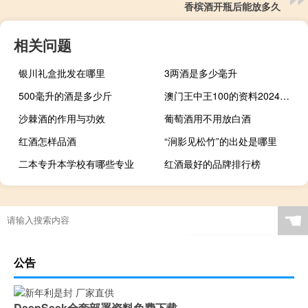
香槟酒开瓶后能放多久
相关问题
银川礼盒批发在哪里
3两酒是多少毫升
500毫升的酒是多少斤
澳门王中王100的资料2024年_智能AI深度解析_百度大脑版A12.26.22
沙棘酒的作用与功效
葡萄酒用不用放白酒
红酒怎样品酒
“涧影见松竹”的出处是哪里
二本专升本学校有哪些专业
红酒最好的品牌排行榜
☚
公告
DeepSeek全套部署资料免费下载