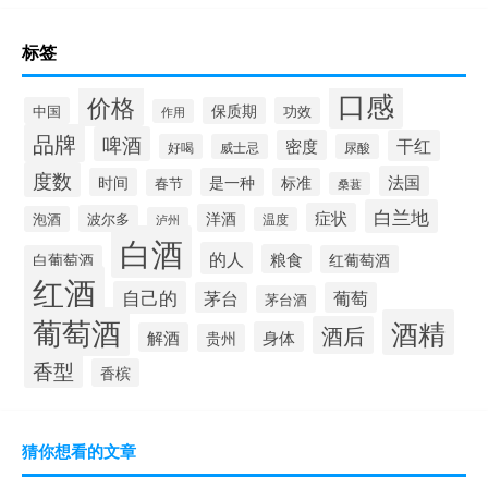
标签
口感
价格
中国
保质期
功效
作用
品牌
啤酒
密度
干红
好喝
威士忌
尿酸
度数
法国
时间
是一种
标准
春节
桑葚
白兰地
症状
洋酒
波尔多
泡酒
泸州
温度
白酒
的人
粮食
白葡萄酒
红葡萄酒
红酒
自己的
茅台
葡萄
茅台酒
葡萄酒
酒精
酒后
身体
解酒
贵州
香型
香槟
猜你想看的文章