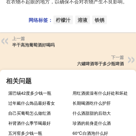
在衣物不起眼的地方，以确保不会对衣物产生不良影响。
网络标签：
柠檬汁
溶液
铁锈
上一篇
半干高泡葡萄酒好喝吗
下一篇
六罐啤酒等于多少瓶啤酒
相关问题
渥巴锡42度多少钱一瓶
用红酒搓澡有什么好处和坏处
过年戴什么饰品最好看女
长期喝酒吃什么护肝
自己买葡萄怎么做红酒
什么酒甜甜的后劲大
补肾酒什么季节喝最好
珍酒的前身是什么酒
五河窖多少钱一瓶
60℃白酒泡什么好