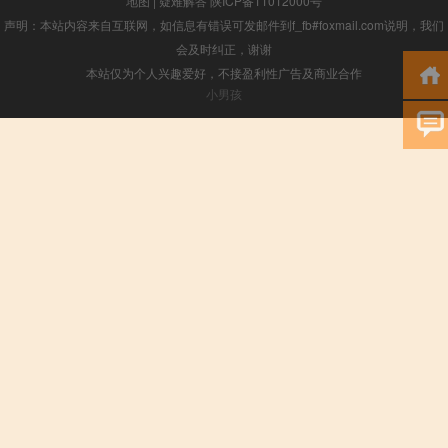
地图
|
疑难解答
陕ICP备11012000号
声明：本站内容来自互联网，如信息有错误可发邮件到f_fb#foxmail.com说明，我们
会及时纠正，谢谢
本站仅为个人兴趣爱好，不接盈利性广告及商业合作
小男孩