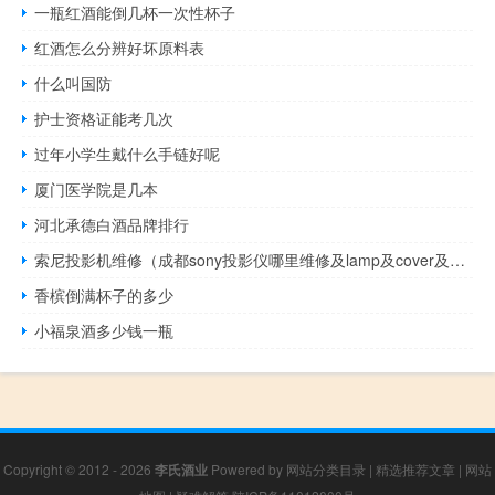
一瓶红酒能倒几杯一次性杯子
红酒怎么分辨好坏原料表
什么叫国防
护士资格证能考几次
过年小学生戴什么手链好呢
厦门医学院是几本
河北承德白酒品牌排行
索尼投影机维修（成都sony投影仪哪里维修及lamp及cover及开机闪这个灯是不是灯泡坏了）
香槟倒满杯子的多少
小福泉酒多少钱一瓶
Copyright © 2012 - 2026
李氏酒业
Powered by
网站分类目录
|
精选推荐文章
|
网站