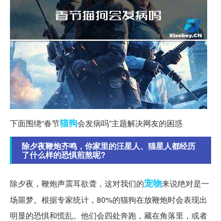
猫狗
下面围绕“春节
会发病吗”主题解决网友的困惑
除夕夜鞭炮齐鸣，你家里的汪星人、猫星人都经历
了什么样的恐惧煎熬呢?
宠物
除夕夜，鞭炮声震耳欲聋，这对我们的
来说绝对是一
场噩梦。根据专家统计，80%的猫狗在放鞭炮时会表现出
明显的恐惧和慌乱。他们会四处奔跑，藏在角落里，或者