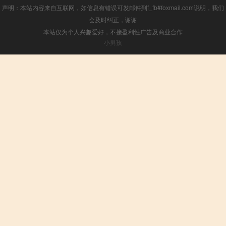
声明：本站内容来自互联网，如信息有错误可发邮件到f_fb#foxmail.com说明，我们
会及时纠正，谢谢
本站仅为个人兴趣爱好，不接盈利性广告及商业合作
小男孩