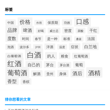
标签
口感
价格
中国
保质期
功效
作用
品牌
啤酒
密度
干红
好喝
威士忌
尿酸
度数
法国
时间
是一种
标准
春节
桑葚
白兰地
症状
洋酒
波尔多
泡酒
泸州
温度
白酒
的人
粮食
白葡萄酒
红葡萄酒
红酒
自己的
茅台
葡萄
茅台酒
葡萄酒
酒精
酒后
身体
解酒
贵州
香型
香槟
猜你想看的文章