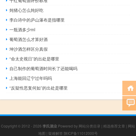
干红葡萄酒评价标准
炖猪心怎么炖好吃
李白诗中的庐山瀑布是指哪里
一瓶酒多少ml
葡萄酒怎么才算好酒
坤沙酒怎样区分真假
“命太史视日”的出处是哪里
自己制作的葡萄酒时间长了还能喝吗
上海能回辽宁过年吗吗
“反疑性恶复何如”的出处是哪里
Copyright © 2012 - 2026
李氏酒业
Powered by
网站分类目录
|
精选推荐文章
|
网站
地图
|
疑难解答
陕ICP备11012000号