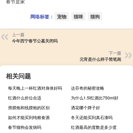
春节是家
网络标签：
宠物
猫咪
猫狗
上一篇
今年西宁春节公墓关闭吗
下一篇
元宵是什么样子简笔画
相关问题
每天晚上一杯红酒对身体好吗
达芬奇的秘密攻略
红酒什么价位合适
为什么1.5l红酒比750ml好
滑膛炮和线膛炮的区别
洒花哪个牌子好
如何才能买到纯粮食酒
冬天还能买到真石漆吗
春节猫狗会发病吗
红酒最高的度数是多少度