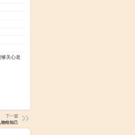
能够关心老
下一篇
礼物给知己