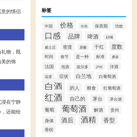
标签
寓意的情侣
价格
保质期
中国
功效
作用
口感
品牌
啤酒
好喝
度数
密度
干红
威士忌
尿酸
为礼物，既
是一种
时间
标准
春节
桑葚
精美的饰
法国
洋酒
波尔多
泡酒
泸州
白兰地
症状
白葡萄酒
温度
白酒
的人
粮食
红葡萄酒
红酒
自己的
茅台
茅台酒
沉浸在宁静
葡萄酒
葡萄
解酒
贵州
心，还能给
酒精
酒后
香型
身体
香槟