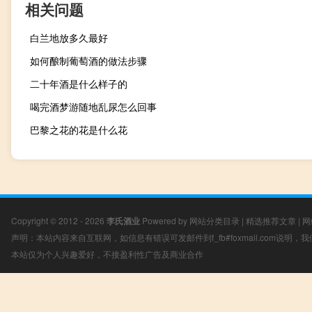
相关问题
白兰地放多久最好
如何酿制葡萄酒的做法步骤
二十年酒是什么样子的
喝完酒梦游随地乱尿怎么回事
巴黎之花的花是什么花
Copyright © 2012 - 2026
李氏酒业
Powered by
网站分类目录
|
精选推荐文章
|
网
声明：本站内容来自互联网，如信息有错误可发邮件到f_fb#foxmail.com说明
本站仅为个人兴趣爱好，不接盈利性广告及商业合作