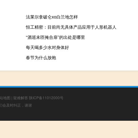
法莱尔拿破仑xo白兰地怎样
恒工精密：目前尚无具体产品应用于人形机器人
“酒巡未匝掩合扉”的出处是哪里
每天喝多少水对身体好
春节为什么放炮
站地图
|
疑难解答
陕ICP备11012000号
，我们会及时纠正，谢谢