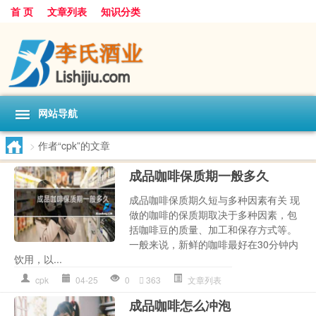
首 页
文章列表
知识分类
网站导航
>
作者“cpk”的文章
成品咖啡保质期一般多久
成品咖啡保质期久短与多种因素有关 现
做的咖啡的保质期取决于多种因素，包
括咖啡豆的质量、加工和保存方式等。
一般来说，新鲜的咖啡最好在30分钟内
饮用，以...
cpk
04-25
0
363
文章列表
成品咖啡怎么冲泡