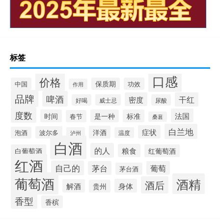
标签
口感
价格
中国
保质期
功效
作用
品牌
啤酒
密度
干红
好喝
威士忌
尿酸
度数
法国
时间
是一种
标准
春节
桑葚
白兰地
症状
洋酒
波尔多
泡酒
泸州
温度
白酒
的人
粮食
白葡萄酒
红葡萄酒
红酒
自己的
茅台
葡萄
茅台酒
葡萄酒
酒精
酒后
身体
解酒
贵州
香型
香槟