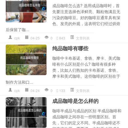
成品咖啡怎么选? 选用成品咖啡时，首
先要注意选择色泽鲜亮、颗粒饱满且无
污染的咖啡豆。好的咖啡豆通常具有深
色、发亮的外观，这表明它们经过烘焙
后保留了咖...
cpk
04-25
0
843
文章列表
纯品咖啡有哪些
咖啡中卡布基诺、拿铁、摩卡、美式咖
啡有什么区别是什么? 咖啡有很多种
类，比如人们熟知的卡布基诺、拿铁、
摩卡和美式咖啡。这些咖啡的区别在于
制作方法和口...
cpk
04-24
0
133
文章列表
成品咖啡是怎么样的
咖啡半成品与成品的区别 半成品咖啡和
成品咖啡之间存在一些明显区别。首
先，它们的定义不同。半成品咖啡还不