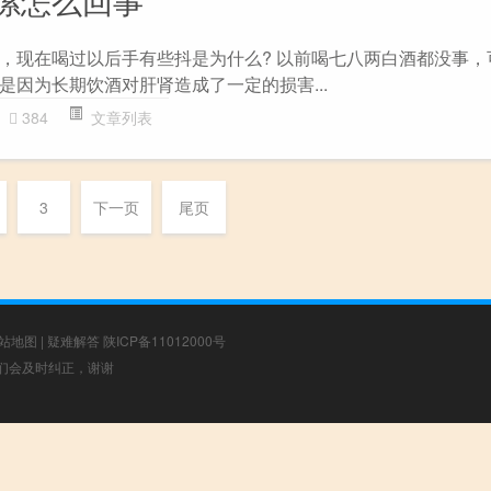
嗦怎么回事
，现在喝过以后手有些抖是为什么? 以前喝七八两白酒都没事，
是因为长期饮酒对肝肾造成了一定的损害...
384
文章列表
3
下一页
尾页
站地图
|
疑难解答
陕ICP备11012000号
，我们会及时纠正，谢谢