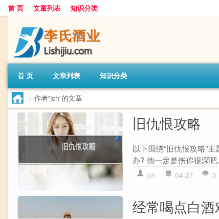
首 页
文章列表
知识分类
首 页
文章列表
知识分类
>
作者“jch”的文章
旧仇恨攻略
以下围绕“旧仇恨攻略”
办? 他一定是伤你很深吧。
jch
04-27
0
经常喝点白酒