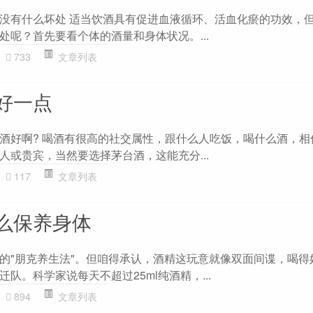
没有什么坏处 适当饮酒具有促进血液循环、活血化瘀的功效，
处呢？首先要看个体的酒量和身体状况。...
733
文章列表
好一点
酒好啊? 喝酒有很高的社交属性，跟什么人吃饭，喝什么酒，相
人或贵宾，当然要选择茅台酒，这能充分...
117
文章列表
么保养身体
的"朋克养生法"。但咱得承认，酒精这玩意就像双面间谍，喝得
队。科学家说每天不超过25ml纯酒精，...
894
文章列表