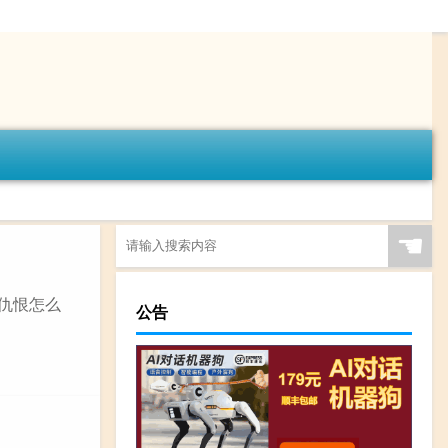
☚
就仇恨怎么
公告