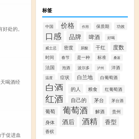
标签
价格
中国
保质期
功效
作用
有好处的。
口感
品牌
啤酒
好喝
度数
密度
干红
威士忌
尿酸
时间
是一种
标准
春节
桑葚
法国
洋酒
波尔多
泡酒
泸州
白兰地
症状
白葡萄酒
温度
每天喝酒经
白酒
的人
粮食
红葡萄酒
红酒
自己的
茅台
茅台酒
葡萄酒
葡萄
解酒
贵州
酒精
酒后
香型
身体
香槟
助于促进血