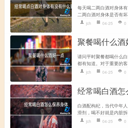
每天喝二两白酒对身体有
二两白酒对身体是否有坏
jch
04-25
0
聚餐喝什么酒
请问平时聚餐都喝什么白
都有知道。对于重要的客
jch
04-25
0
经常喝白酒怎
白酒配枸杞，当代中年人
滑剂，喝不好就是内脏拆迁
jch
04-25
0