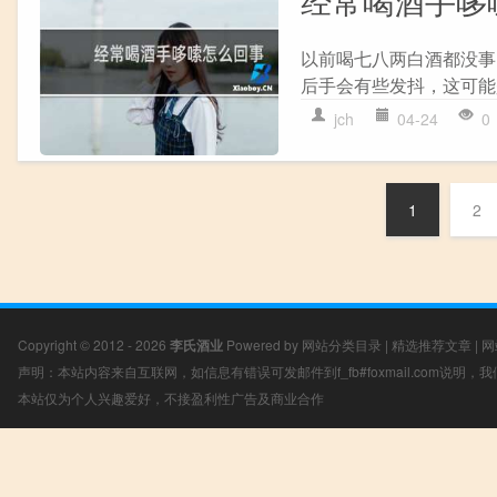
经常喝酒手哆
以前喝七八两白酒都没事
后手会有些发抖，这可能
jch
04-24
0
1
2
Copyright © 2012 - 2026
李氏酒业
Powered by
网站分类目录
|
精选推荐文章
|
网
声明：本站内容来自互联网，如信息有错误可发邮件到f_fb#foxmail.com说明
本站仅为个人兴趣爱好，不接盈利性广告及商业合作