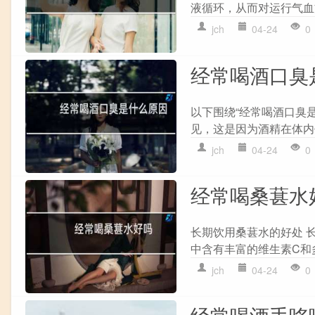
液循环，从而对运行气血
jch
04-24
0
经常喝酒口臭
以下围绕“经常喝酒口臭
见，这是因为酒精在体内
jch
04-24
0
经常喝桑葚水
长期饮用桑葚水的好处 
中含有丰富的维生素C和
jch
04-24
0