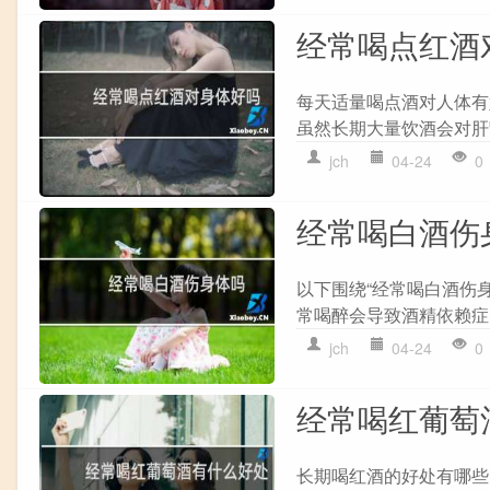
经常喝点红酒
每天适量喝点酒对人体有
虽然长期大量饮酒会对肝
jch
04-24
0
经常喝白酒伤
以下围绕“经常喝白酒伤
常喝醉会导致酒精依赖症。
jch
04-24
0
经常喝红葡萄
长期喝红酒的好处有哪些