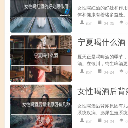
女性喝红酒的好处和作用
体和健康有着诸多益处。
nxh
04-25
0
宁夏喝什么酒
夏天正是喝啤酒的季节，
酒。在银川，纯生啤酒更
nxh
04-24
0
女性喝酒后背
女性喝酒后背疼原因有几
系统疾病、泌尿生殖系统
nxh
04-24
0