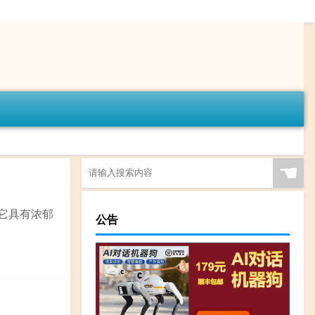
☚
它具有浓郁
公告