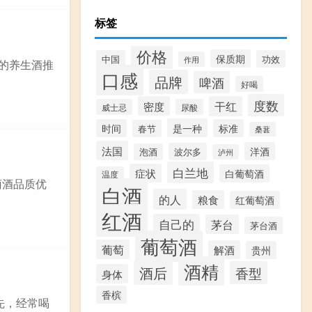
标签
价格
保质期
中国
功效
作用
别的养生酒推
口感
品牌
啤酒
好喝
度数
密度
干红
威士忌
尿酸
是一种
时间
标准
春节
桑葚
法国
洋酒
波尔多
泡酒
泸州
白兰地
症状
白葡萄酒
温度
萄酒品质优
白酒
的人
粮食
红葡萄酒
红酒
自己的
茅台
茅台酒
葡萄酒
葡萄
解酒
贵州
酒精
酒后
香型
身体
香槟
先，经常喝