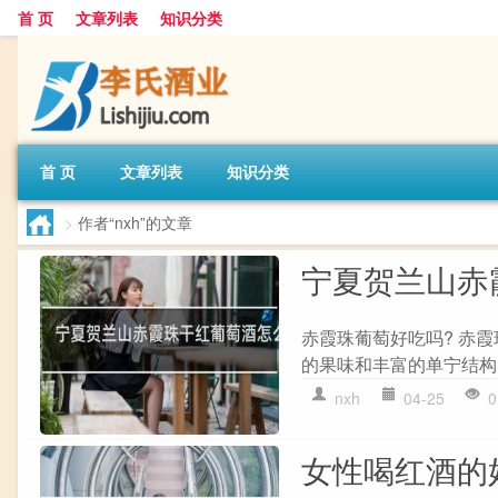
首 页
文章列表
知识分类
首 页
文章列表
知识分类
>
作者“nxh”的文章
宁夏贺兰山赤
赤霞珠葡萄好吃吗? 赤
的果味和丰富的单宁结构
nxh
04-25
0
女性喝红酒的