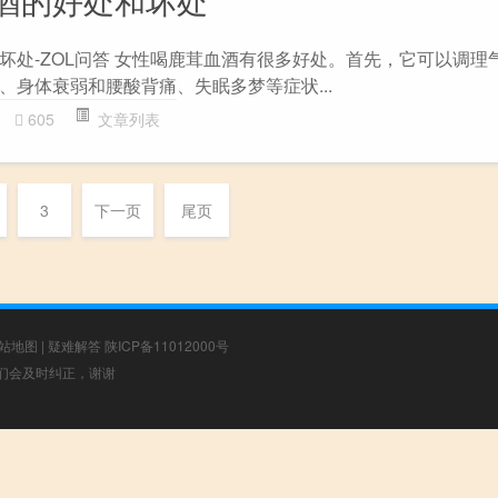
酒的好处和坏处
坏处-ZOL问答 女性喝鹿茸血酒有很多好处。首先，它可以调理
、身体衰弱和腰酸背痛、失眠多梦等症状...
605
文章列表
3
下一页
尾页
站地图
|
疑难解答
陕ICP备11012000号
，我们会及时纠正，谢谢