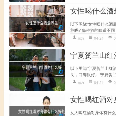
女性喝什么酒
以下围绕“女性喝什么酒
荐吗? 每种酒的味道不同
nxh
04-24
0
宁夏贺兰山红
以下围绕“宁夏贺兰山红酒
良，口碑很好。 宁夏贺兰
nxh
04-24
0
女性喝红酒对
女人喝红酒对身体有什么