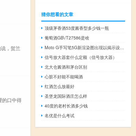
猜你想看的文章
顶级茅香酒53度酱香型多少钱一瓶
葡萄酒GB\/T27586是啥
Moto G手写笔5G新渲染图出现以揭示设计颜色变体
地说，贺兰
信号放大器套什么定额（信号放大器）
北大仓酱酒和茅台区别
心脏不好能不能喝酒
红酒怎么放最好
圣堡龙国际酒庄怎么样
理的口中得
40度的老村长酒多少钱
名优是什么考试