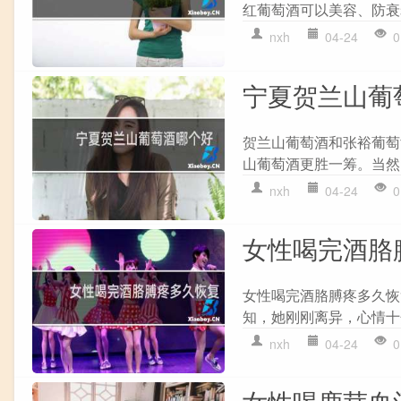
红葡萄酒可以美容、防衰
nxh
04-24
0
宁夏贺兰山葡
贺兰山葡萄酒和张裕葡萄
山葡萄酒更胜一筹。当然
nxh
04-24
0
女性喝完酒胳
女性喝完酒胳膊疼多久恢
知，她刚刚离异，心情十
nxh
04-24
0