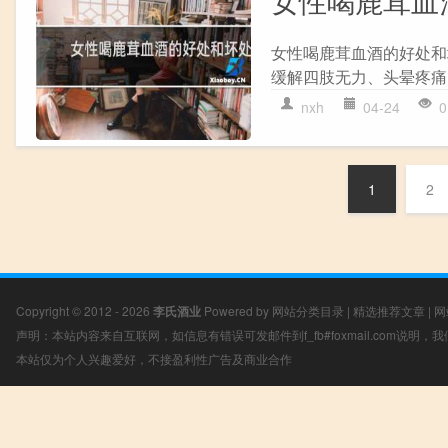
女性喝鹿茸血
女性喝鹿茸血酒的好处和
缓解四肢无力、头晕疼痛
nxh
04-24
0
1
2
Copyright © 2012 - 2026
李氏酒业
Powered by
网站分类目录
|
精选推荐文章
|
网
声明：本站内容来自互联网，如信息有错误可发邮件到f_fb#foxmail.com说明
本站仅为个人兴趣爱好，不接盈利性广告及商业合作