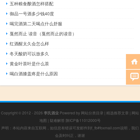
五种粮食酿酒怎样搭配
御品一号酒多少钱40度
喝完酒第二天喝点什么舒服
戛然而止 读音（戛然而止的读音）
红酒醒太久会怎么样
冬天酸奶可以放多久
黄金叶茶叶是什么茶
喝白酒膝盖疼是什么原因
Copyright © 2012 - 2026
李氏酒业
Powered by
网站分类目录
|
精选推荐文章
|
网站
地图
|
疑难解答
陕ICP备11012000号
声明：本站内容来自互联网，如信息有错误可发邮件到f_fb#foxmail.com说明，我们
会及时纠正，谢谢