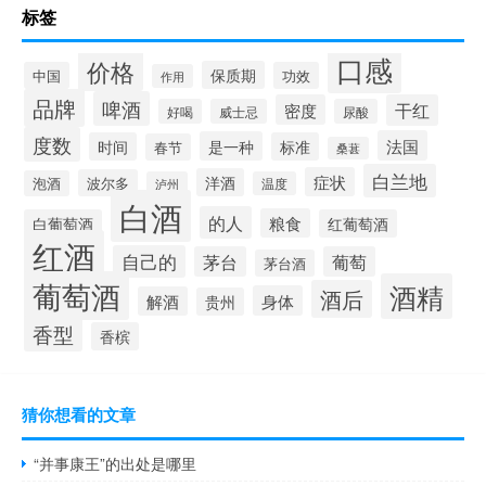
标签
口感
价格
保质期
中国
功效
作用
品牌
啤酒
密度
干红
好喝
威士忌
尿酸
度数
法国
是一种
时间
标准
春节
桑葚
白兰地
症状
洋酒
波尔多
泡酒
泸州
温度
白酒
的人
粮食
白葡萄酒
红葡萄酒
红酒
自己的
茅台
葡萄
茅台酒
葡萄酒
酒精
酒后
身体
解酒
贵州
香型
香槟
猜你想看的文章
“并事康王”的出处是哪里