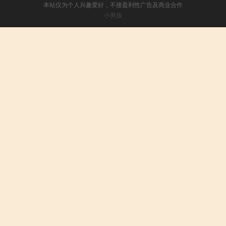
本站仅为个人兴趣爱好，不接盈利性广告及商业合作
小男孩