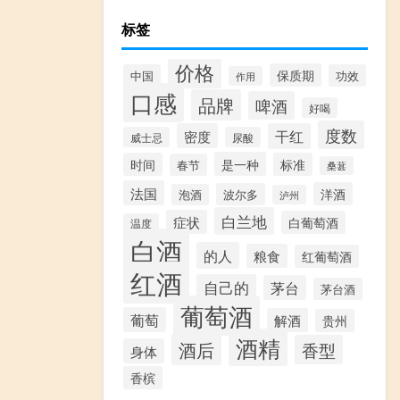
标签
价格
保质期
中国
功效
作用
口感
品牌
啤酒
好喝
度数
密度
干红
威士忌
尿酸
是一种
时间
标准
春节
桑葚
法国
洋酒
波尔多
泡酒
泸州
白兰地
症状
白葡萄酒
温度
白酒
的人
粮食
红葡萄酒
红酒
自己的
茅台
茅台酒
葡萄酒
葡萄
解酒
贵州
酒精
酒后
香型
身体
香槟