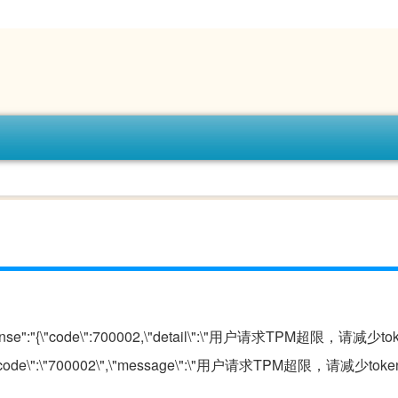
response":"{\"code\":700002,\"detail\":\"用户请求TPM超限，请减
\":{\"code\":\"700002\",\"message\":\"用户请求TPM超限，请减少t