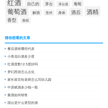
红酒
自己的
茅台
葡萄
茅台酒
葡萄酒
酒精
酒后
身体
解酒
贵州
香型
香槟
猜你想看的文章
餐后酒有哪些代表
小青花白酒多少度
红酒度数12.5度好吗
梦幻西游怎么点化
家长留言给老师怎么写幼儿园
中原赋酒多少钱一瓶
酱酒如何销售
国台是什么香型的酒