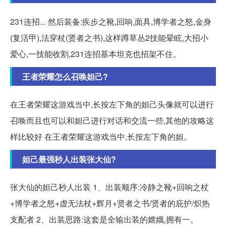
231连招... 然后装备:疾步之靴,回响,面具,博学者之怒,金身
(复活甲),法穿杖(贤者之书),这样蹲草丛2技能晕眩,大招小
爱心,一技能收割,231连招基本坦克也招架不住。
王者荣耀怎么召唤妲己?
在王者荣耀这游戏当中,长按左下角的妲己头像就可以进行
召唤而且也可以和妲己进行对话和交流一些,其他的攻略这
样比较好 在王者荣耀这游戏当中,长按左下角的妲。
妲己最强秒人出装张大仙?
张大仙的妲己秒人出装 1、出装顺序:冷静之靴+回响之杖
+博学者之怒+虚无法杖+辉月+贤者之书/贤者的庇护/炽热
支配者 2、出装思路:这套是全输出装的嫦娥,拥有一。