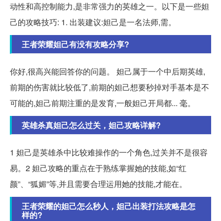
动性和高控制能力,是非常强力的英雄之一。以下是一些妲
己的攻略技巧: 1. 出装建议:妲己是一名法师,需。
王者荣耀妲己有没有攻略分享?
你好,很高兴能回答你的问题。 妲己属于一个中后期英雄,
前期的伤害就比较低了,前期的妲己想要秒掉对手基本是不
可能的,妲己前期注重的是发育,一般妲己开局都... 毫。
英雄杀真妲己怎么过关，妲己攻略详解?
1 妲己是英雄杀中比较难操作的一个角色,过关并不是很容
易。2 妲己攻略的重点在于熟练掌握她的技能,如“红
颜”、“狐媚”等,并且需要合理运用她的技能,才能在。
王者荣耀的妲己怎么秒人，妲己出装打法攻略是怎
样的?