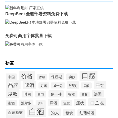
DeepSeek全套部署资料免费下载
免费可商用字体批量下载
标签
口感
价格
保质期
中国
功效
作用
品牌
啤酒
密度
干红
好喝
威士忌
尿酸
度数
法国
是一种
时间
标准
春节
桑葚
白兰地
症状
洋酒
波尔多
泡酒
泸州
温度
白酒
的人
粮食
白葡萄酒
红葡萄酒