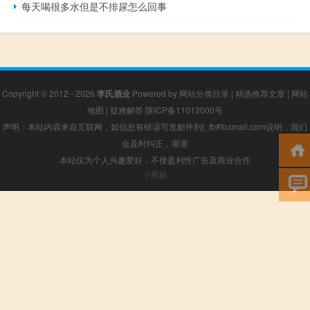
每天喝很多水但是不排尿怎么回事
Copyright © 2012 - 2026
李氏酒业
Powered by
网站分类目录
|
精选推荐文章
|
网站
地图
|
疑难解答
陕ICP备11012000号
声明：本站内容来自互联网，如信息有错误可发邮件到f_fb#foxmail.com说明，我们
会及时纠正，谢谢
本站仅为个人兴趣爱好，不接盈利性广告及商业合作
小男孩