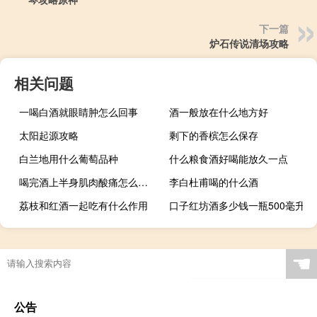
下一篇
炉石传说清场攻略
相关问题
一喝白酒就眼睛肿怎么回事
酒一般放在什么地方好
太阳起源攻略
剩下的香槟怎么保存
白兰地用什么葡萄品种
什么粮食酒好喝能放久一点
喝完酒上半身肌肉酸痛怎么缓解
李白杜甫喝的什么酒
荔枝和红酒一起吃有什么作用
口子红坊酒多少钱一瓶500毫升
☚
公告