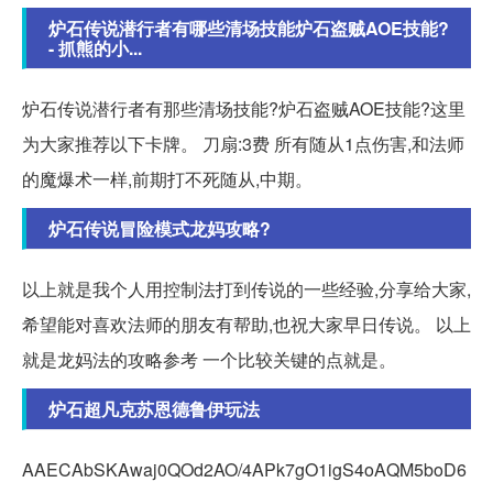
炉石传说潜行者有哪些清场技能炉石盗贼AOE技能?
- 抓熊的小...
炉石传说潜行者有那些清场技能?炉石盗贼AOE技能?这里
为大家推荐以下卡牌。 刀扇:3费 所有随从1点伤害,和法师
的魔爆术一样,前期打不死随从,中期。
炉石传说冒险模式龙妈攻略?
以上就是我个人用控制法打到传说的一些经验,分享给大家,
希望能对喜欢法师的朋友有帮助,也祝大家早日传说。 以上
就是龙妈法的攻略参考 一个比较关键的点就是。
炉石超凡克苏恩德鲁伊玩法
AAECAbSKAwaj0QOd2AO/4APk7gO1igS4oAQM5boD6