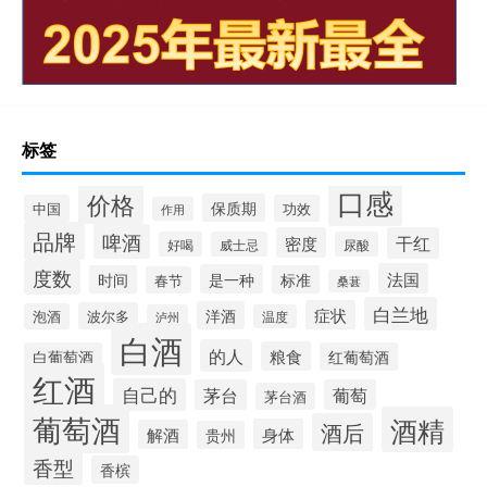
标签
口感
价格
保质期
中国
功效
作用
品牌
啤酒
密度
干红
好喝
威士忌
尿酸
度数
法国
是一种
时间
标准
春节
桑葚
白兰地
症状
洋酒
波尔多
泡酒
泸州
温度
白酒
的人
粮食
白葡萄酒
红葡萄酒
红酒
自己的
茅台
葡萄
茅台酒
葡萄酒
酒精
酒后
身体
解酒
贵州
香型
香槟