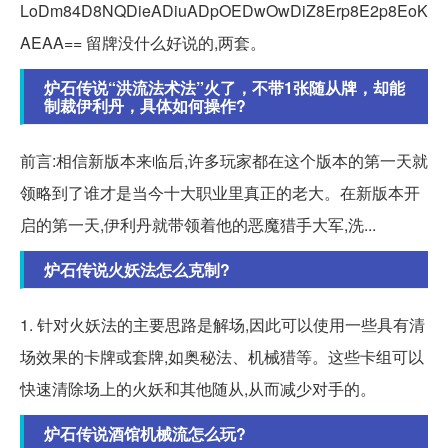
LoDm84D8NQDieADiuADpOEDwOwDiZ8Erp8E2p8EoK
AEAA== 留牌没什么好说的,两套。
炉石传说“洪流法术法”火了，不带1张随从牌，却能
制裁伊利丹，具体如何操作?
前言:相信新版本来临后,许多玩家都在这个版本的第一天就
领略到了谁才是当今十大职业里真正的老大。在新版本开
启的第一天,伊利丹就带领着他的恶魔猎手大军,洗...
炉石传说火妖法怎么克制?
1. 针对火妖法的主要思路是解场,因此可以使用一些具有清
场效果的卡牌或套牌,如奥秘法、机械猎等。这些卡组可以
快速清除场上的火妖和其他随从,从而减少对手的。
炉石传说酒馆机械流怎么玩?