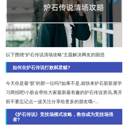
以下围绕“炉石传说清场攻略”主题解决网友的困惑
如何在炉石传说打败弑君贼?
今天你是最“脏”的那一位吗?如果不是,就快来炉石脏脏屋学
习两招吧!小脏会带给大家最新最有趣的炉石传说资讯,离开
前不要忘记点一波关注分享给更多的朋友哦~...
《炉石传说》竞技场模式攻略，教你成为竞技场强
者?