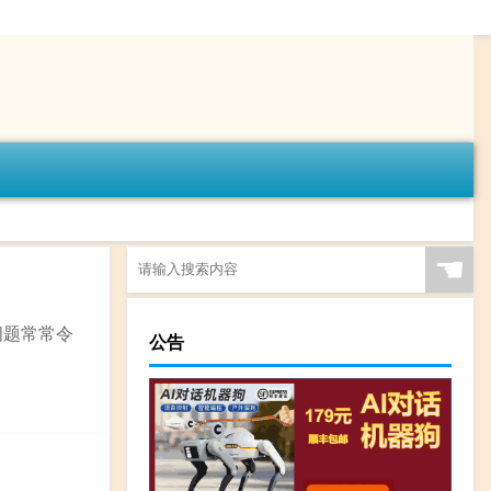
☚
问题常常令
公告