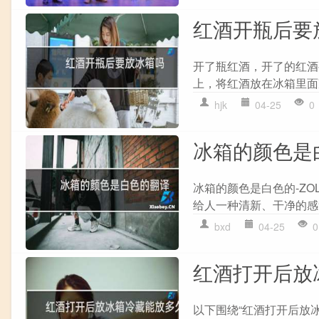
红酒开瓶后要
开了瓶红酒，开了的红酒
上，将红酒放在冰箱里面
hjk
04-25
0
冰箱的颜色是
冰箱的颜色是白色的-Z
给人一种清新、干净的感
bxd
04-25
0
红酒打开后放
以下围绕“红酒打开后放