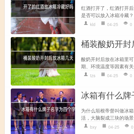
红酒打开了，红酒打开后
是否可以放入冰箱冷藏？ 
kld
04-25
0
桶装酸奶开封
酸奶开封后放在冰箱里可
期、环境温度等因素有关
tzs
04-25
0
冰箱有什么牌
为什么垣根帝督叫做冰箱
活，大脑裂成三块的场景
bxy
04-25
0