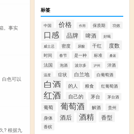
标签
价格
中国
保质期
功效
作用
箱。事实
口感
品牌
啤酒
好喝
度数
密度
干红
威士忌
尿酸
时间
是一种
标准
春节
桑葚
法国
洋酒
波尔多
泡酒
泸州
白兰地
症状
白葡萄酒
温度
，白色可以
白酒
的人
粮食
红葡萄酒
红酒
自己的
茅台
茅台酒
葡萄酒
葡萄
解酒
贵州
酒精
酒后
香型
身体
香槟
? 根据九