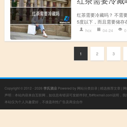
红茶需要冷藏
红茶需要冷藏吗？ 不需
5度以下，而且需要储存在
hcx
04-24
0
1
2
3
Copyright © 2012 - 2026
李氏酒业
Powered by
网站分类目录
|
精选推荐文章
|
网
声明：本站内容来自互联网，如信息有错误可发邮件到f_fb#foxmail.com说明
本站仅为个人兴趣爱好，不接盈利性广告及商业合作