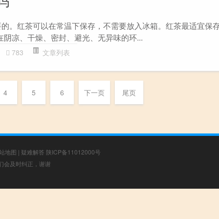
吗
要的。红茶可以在常温下保存，不需要放入冰箱。红茶最适宜保存
阴凉、干燥、密封、避光、无异味的环...
783
文章列表
4
5
6
下一页
尾页
站地图
|
疑难解答
陕ICP备11012000号
，我们会及时纠正，谢谢