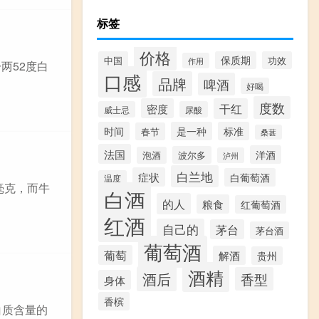
标签
价格
中国
保质期
功效
作用
两52度白
口感
品牌
啤酒
好喝
度数
密度
干红
威士忌
尿酸
时间
是一种
标准
春节
桑葚
法国
洋酒
波尔多
泡酒
泸州
白兰地
症状
白葡萄酒
温度
毫克，而牛
白酒
的人
粮食
红葡萄酒
红酒
自己的
茅台
茅台酒
葡萄酒
葡萄
解酒
贵州
酒精
酒后
香型
身体
香槟
白质含量的