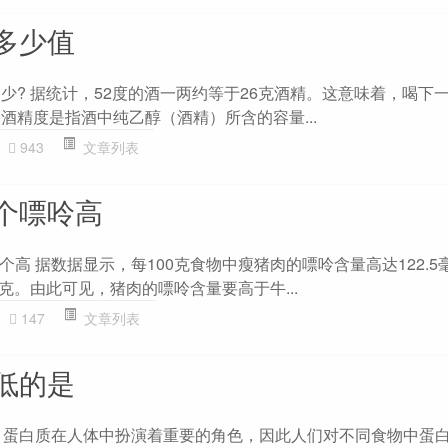
多少值
少? 据统计，52度的酒一两约等于26克酒精。这意味着，喝下一
酒精度是指酒中纯乙醇（酒精）所含的容量...
943
文章列表
个嘌呤高
高 据数据显示，每100克食物中瘦猪肉的嘌呤含量高达122.5
毫克。由此可见，猪肉的嘌呤含量要高于牛...
147
文章列表
低的是
 蛋白质在人体中扮演着重要的角色，因此人们对不同食物中蛋