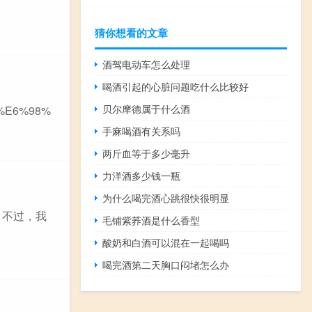
猜你想看的文章
酒驾电动车怎么处理
喝酒引起的心脏问题吃什么比较好
贝尔摩德属于什么酒
l%E6%98%
手麻喝酒有关系吗
两斤血等于多少毫升
力洋酒多少钱一瓶
为什么喝完酒心跳很快很明显
。不过，我
毛铺紫荞酒是什么香型
酸奶和白酒可以混在一起喝吗
喝完酒第二天胸口闷堵怎么办