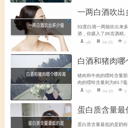
一两白酒吹出
52度白酒一两能吹出来多
酒，你摄入了26克酒精。
ylb
04-25
0
白酒和猪肉哪
猪肉和牛肉的嘌呤含量那个
肉的嘌呤含量则为83.7
bjh
04-25
0
蛋白质含量最
蛋白质含量最低的是奶粉