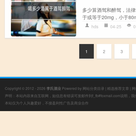
多少算酒驾和醉驾，法律
于或等于20mg，小于8
hds
04-25
0
1
2
3
Copyright © 2012 - 2026
李氏酒业
Powered by
网站分类目录
|
精选推荐文章
|
网
声明：本站内容来自互联网，如信息有错误可发邮件到f_fb#foxmail.com说明
本站仅为个人兴趣爱好，不接盈利性广告及商业合作