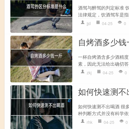
酒驾与醉驾的判定标准 
法律规定，饮酒驾车是指驾驶
jjd
04-25
0
自烤酒多少钱
一杯自烤酒含多少酒精度
素，因此无法给出确切答案
zkj
04-25
0
如何快速测不
如何快速测不出喝酒 很
种判断方式并没有科学依
rhk
04-25
0