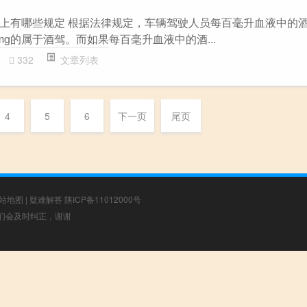
上有哪些规定 根据法律规定，车辆驾驶人员每百毫升血液中的
0mg的属于酒驾。而如果每百毫升血液中的酒...
332
文章列表
4
5
6
下一页
尾页
站地图
|
疑难解答
陕ICP备11012000号
，我们会及时纠正，谢谢