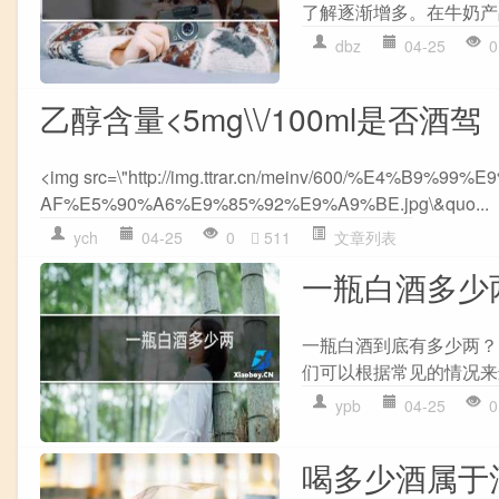
了解逐渐增多。在牛奶产
dbz
04-25
0
乙醇含量<5mg\\/100ml是否酒驾
<img src=\"http://img.ttrar.cn/meinv/600/%E4
AF%E5%90%A6%E9%85%92%E9%A9%BE.jpg\&quo...
ych
04-25
0
511
文章列表
一瓶白酒多少
一瓶白酒到底有多少两？
们可以根据常见的情况来进
ypb
04-25
0
喝多少酒属于