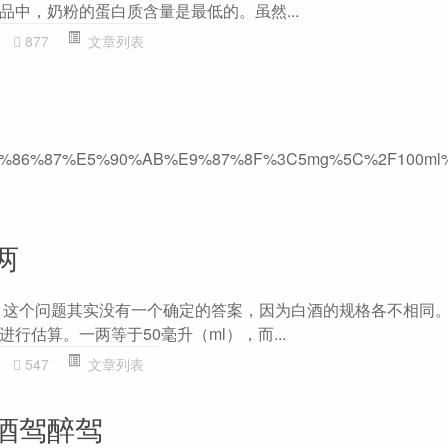
品中，奶粉的蛋白质含量是最低的。虽然...
877
文章列表
%B9%99%E9%86%87%E5%90%AB%E9%87%8F%3C5mg%5C%2F100m
两
 这个问题其实没有一个确定的答案，因为白酒的规格各不相同
行估算。一两等于50毫升（ml），而...
547
文章列表
酒驾醉驾