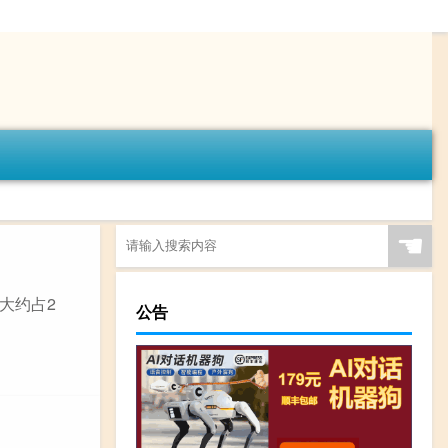
☚
大约占2
公告