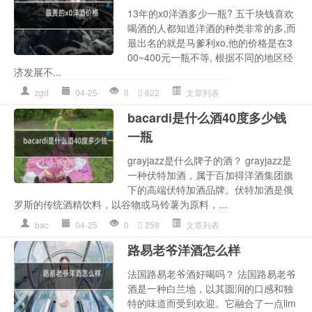
13年的x0洋酒多少一瓶? 五千块钱喜欢
喝酒的人都知道洋酒的种类非常的多,而
最出名的就是马爹利xo,他的价格是在3
00~400元一瓶不等, 根据不同的地区经
济发展不...
zgd
04-25
0
622
文章列表
bacardi是什么酒40度多少钱
一瓶
grayjazz是什么牌子的酒？ grayjazz是
一种伏特加酒，属于百加得洋酒集团旗
下的高端伏特加酒品牌。伏特加酒是俄
罗斯的传统酒精饮料，以谷物或马铃薯为原料，...
bac
04-25
0
259
文章列表
路易老爷洋酒怎么样
法国路易老爷酒好喝吗？ 法国路易老爷
酒是一种白兰地，以其圆润的口感和独
特的味道而受到欢迎。它融合了一点lim