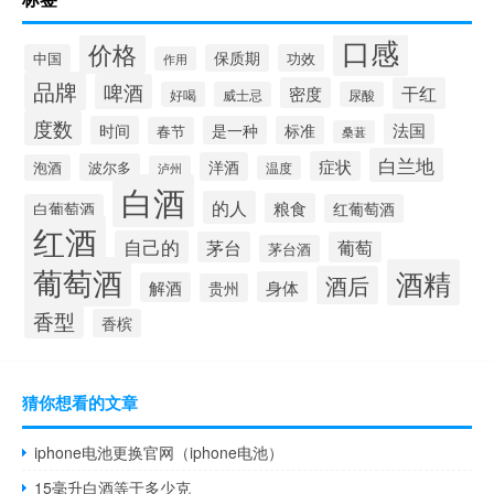
口感
价格
中国
保质期
功效
作用
品牌
啤酒
密度
干红
好喝
威士忌
尿酸
度数
法国
时间
是一种
标准
春节
桑葚
白兰地
症状
洋酒
波尔多
泡酒
泸州
温度
白酒
的人
粮食
白葡萄酒
红葡萄酒
红酒
自己的
茅台
葡萄
茅台酒
葡萄酒
酒精
酒后
身体
解酒
贵州
香型
香槟
猜你想看的文章
iphone电池更换官网（iphone电池）
15毫升白酒等于多少克