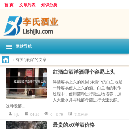
首 页
文章列表
知识分类
网站导航
>
有关“洋酒”的文章
红酒白酒洋酒哪个容易上头
洋酒容易上头的原因 洋酒中的白兰地是
一种容易使人上头的酒。白兰地的制作
过程中，使用菌种进行微生物培养，加
入大量水并与纯酵母菌进行快速发酵。
这种发酵...
hjb
04-25
0
79
文章列表
最贵的x0洋酒价格