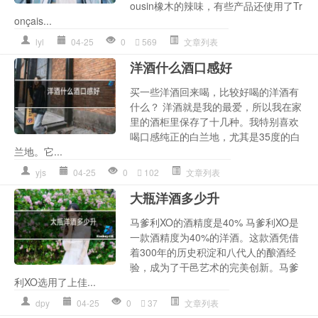
ousin橡木的辣味，有些产品还使用了Tr
onçais...
lyl
04-25
0
569
文章列表
洋酒什么酒口感好
买一些洋酒回来喝，比较好喝的洋酒有
什么？ 洋酒就是我的最爱，所以我在家
里的酒柜里保存了十几种。我特别喜欢
喝口感纯正的白兰地，尤其是35度的白
兰地。它...
yjs
04-25
0
102
文章列表
大瓶洋酒多少升
马爹利XO的酒精度是40% 马爹利XO是
一款酒精度为40%的洋酒。这款酒凭借
着300年的历史积淀和八代人的酿酒经
验，成为了干邑艺术的完美创新。马爹
利XO选用了上佳...
dpy
04-25
0
37
文章列表