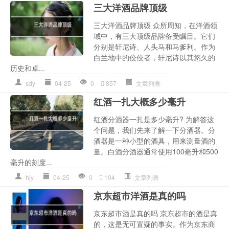
三大洋酒品牌顶级
三大洋酒品牌顶级 众所周知，在洋酒领
域中，有三大顶级品牌备受瞩目。它们
分别是轩尼诗、人头马和马爹利。作为
白兰地中的佼佼者，轩尼诗以其悠久的
历史和卓...
sdy
04-25
0
857
文章列表
红酒一扎大概多少毫升
红酒分酒器一扎是多少毫升? 为解答这
个问题，我们先来了解一下分酒器。分
酒器是一种小型的酒具，用来测量酒的
量。白酒分酒器通常使用100毫升和500
毫升的刻度...
hjy
04-25
0
104
文章列表
京东超市洋酒是真的吗
京东超市酒是真的吗 京东超市的酒是真
的，这是无可置疑的事实。作为京东商