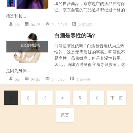
城的自营商品，京东超市的酒品质有保
证。京东自营的商品通常都经过严格的
筛选和检...
jdc
04-25
0
315
文章列表
白酒是寒性的吗?
白酒是寒性的吗? 白酒被普遍认为是热
性的，这是无需质疑的事实。啤酒也不
是寒性，虽然微寒，但是其湿性较重。
因此，喝啤酒过量很容易导致腹泻，这
是因为身体...
bjs
04-25
0
35
文章列表
1
2
3
4
5
6
下一页
尾页