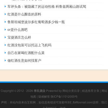
车评头条：被隐藏了的运动性格 科鲁兹两厢山路试驾
红酒是什么酿造的原料
鲁斯坦城堡波尔多红葡萄酒多少钱一瓶
or是什么酒吧
宝捷酒庄怎么样
红酒没包装可以托运上飞机吗
自己在家喝红酒配什么菜
做红酒生意如何找客户
Copyright © 2012 - 2026
李氏酒业
Powered by
网站分类目录
|
精选推荐文章
|
网站
地图
|
疑难解答
陕ICP备11012000号
声明：本站内容来自互联网，如信息有错误可发邮件到f_fb#foxmail.com说明，我们
会及时纠正，谢谢