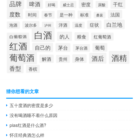
品牌
啤酒
密度
干红
好喝
威士忌
尿酸
度数
法国
是一种
时间
标准
春节
桑葚
白兰地
症状
洋酒
波尔多
泡酒
泸州
温度
白酒
的人
粮食
白葡萄酒
红葡萄酒
红酒
自己的
茅台
葡萄
茅台酒
葡萄酒
酒精
酒后
身体
解酒
贵州
香型
香槟
猜你想看的文章
五十度酒的密度是多少
没有喝酒睡不着什么原因
pias红酒是什么酒?
怀庄经典酒怎么样