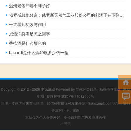
温州老酒汗哪个牌子好
俄罗斯总统普京：俄罗斯天然气工业股份公司的利润正在下降但它对未来感到自信
干红署片功效与作用
戒酒浑身疼是怎么回事
香槟酒是什么颜色的
bacardi是什么酒40度多少钱一瓶
Copyright © 2012 - 2026
李氏酒业
Powered by
网站分类目录
|
精选推荐文章
|
网站
地图
|
疑难解答
陕ICP备11012000号
声明：本站内容来自互联网，如信息有错误可发邮件到f_fb#foxmail.com说明，我们
会及时纠正，谢谢
本站仅为个人兴趣爱好，不接盈利性广告及商业合作
小男孩