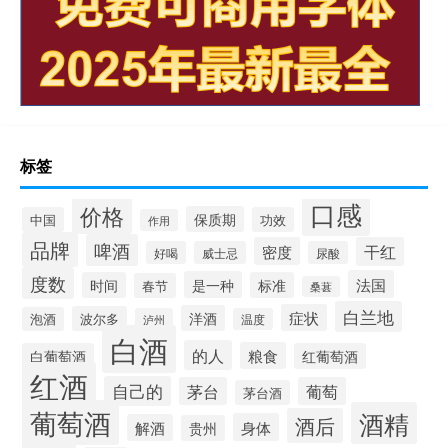
标签
口感
价格
保质期
中国
功效
作用
品牌
啤酒
密度
干红
好喝
威士忌
尿酸
度数
法国
是一种
时间
标准
春节
桑葚
白兰地
症状
洋酒
波尔多
泡酒
泸州
温度
白酒
的人
粮食
白葡萄酒
红葡萄酒
红酒
自己的
茅台
葡萄
茅台酒
葡萄酒
酒精
酒后
身体
解酒
贵州