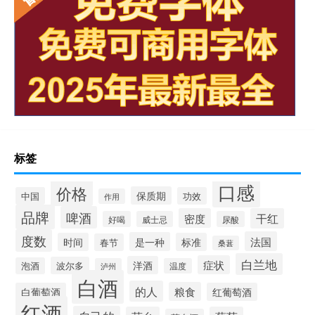
标签
口感
价格
保质期
中国
功效
作用
品牌
啤酒
密度
干红
好喝
威士忌
尿酸
度数
法国
是一种
时间
标准
春节
桑葚
白兰地
症状
洋酒
波尔多
泡酒
泸州
温度
白酒
的人
粮食
白葡萄酒
红葡萄酒
红酒