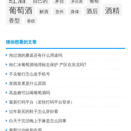
自己的
茅台
葡萄
茅台酒
葡萄酒
酒精
酒后
身体
解酒
贵州
香型
香槟
猜你想看的文章
泡过酒的桑葚还有什么用途吗
桓仁冰葡萄酒地理标志保护 产区在东北吗?
不去银行怎么改手机号
发困发累是什么原因
高血糖可以喝葡萄酒吗
最新打码平台（若快打码平台登录）
过年新买的鞋子怎么穿好看
白天干完活晚上手麻是怎么回事
葡萄汁功效和作用