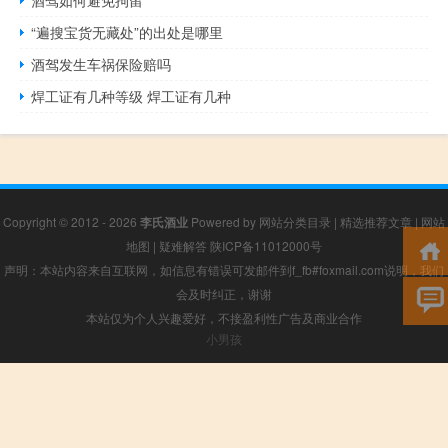
“遍搜宝货无藏处”的出处是哪里
酒驾发生车祸保险赔吗
焊工证有几种等级 焊工证有几种
Copyright © 2012 - 2026
李氏酒业
Powered by
网站分类目录
|
精选推荐文章
|
网站
地图
|
疑难解答
陕ICP备11012000号
声明：本站内容来自互联网，如信息有错误可发邮件到f_fb#foxmail.com说明，我们
会及时纠正，谢谢
本站仅为个人兴趣爱好，不接盈利性广告及商业合作
小男孩