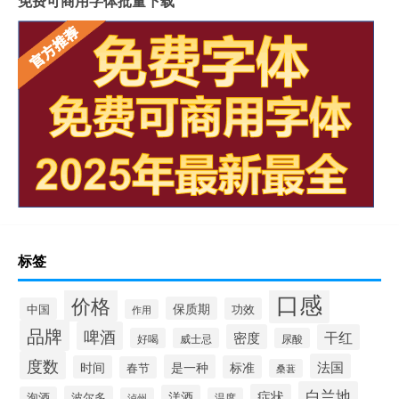
免费可商用字体批量下载
标签
口感
价格
保质期
中国
功效
作用
品牌
啤酒
密度
干红
好喝
威士忌
尿酸
度数
法国
是一种
时间
标准
春节
桑葚
白兰地
症状
洋酒
波尔多
泡酒
泸州
温度