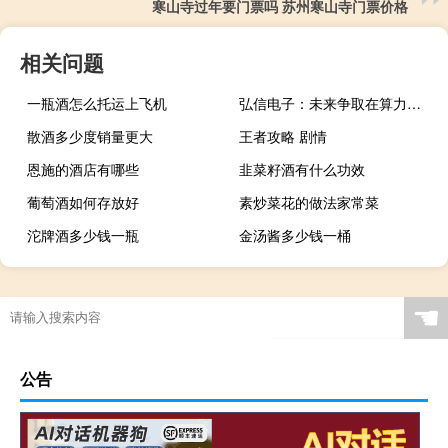
寒山寺过年要门票吗 苏州寒山寺门票价格
相关问题
一瓶酒怎么托运上飞机
弘信电子：未来争取在算力等更广泛领域拥抱H公司 目前尚未开展合作
散酒多少度销量更大
王者攻略 剧情
恩施的酒店有哪些
韭菜籽酒有什么功效
葡萄酒如何存放好
素炒菜花的做法家常菜
沱牌酒多少钱一瓶
金汤酱多少钱一桶
☚
公告