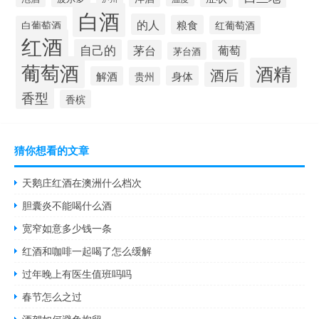
白酒
的人
粮食
白葡萄酒
红葡萄酒
红酒
自己的
茅台
葡萄
茅台酒
葡萄酒
酒精
酒后
身体
解酒
贵州
香型
香槟
猜你想看的文章
天鹅庄红酒在澳洲什么档次
胆囊炎不能喝什么酒
宽窄如意多少钱一条
红酒和咖啡一起喝了怎么缓解
过年晚上有医生值班吗吗
春节怎么之过
酒驾如何避免拘留