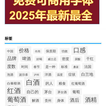
标签
口感
价格
保质期
中国
功效
作用
品牌
啤酒
密度
干红
好喝
威士忌
尿酸
度数
法国
是一种
时间
标准
春节
桑葚
白兰地
症状
洋酒
波尔多
泡酒
泸州
温度
白酒
的人
粮食
白葡萄酒
红葡萄酒
红酒
自己的
茅台
葡萄
茅台酒
葡萄酒
酒精
酒后
身体
解酒
贵州