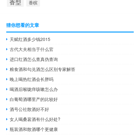
香型
香槟
猜你想看的文章
天赋红酒多少钱2015
古代大夫相当于什么官
进口红酒怎么查真伪查询
粮食酒和勾兑酒怎么区别专家解答
晚上喝热红酒会长胖吗
喝酒后喉咙痒咳嗽怎么办
白葡萄酒哪里产的比较好
酒号公社散酒好不好
女人喝桑葚酒有什么好处?
瓶装酒和散酒哪个更健康