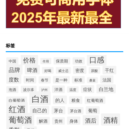
标签
口感
价格
中国
保质期
功效
作用
品牌
啤酒
密度
干红
好喝
威士忌
尿酸
度数
法国
时间
是一种
标准
春节
桑葚
白兰地
症状
洋酒
波尔多
泡酒
泸州
温度
白酒
的人
粮食
白葡萄酒
红葡萄酒
红酒
自己的
茅台
葡萄
茅台酒
葡萄酒
酒精
酒后
身体
解酒
贵州