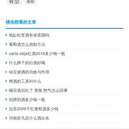
香型
香槟
猜你想看的文章
地缸松茸酒有保质期吗
葡萄酒怎么泡制方法
carta vieja红酒2016多少钱一瓶
什么牌子的白酒好喝
绿豆烧酒的功效与作用
烤酒的工具叫什么
喝完酒后吐了 胃胀 憋气怎么回事
劲牌韵酒多少钱一瓶
拉菲2009干红葡萄酒多少钱
河南驻马店什么酒出名