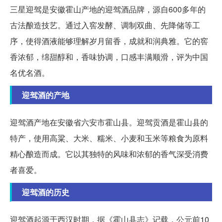
三星迎驾是安徽霍山产地的迎驾酒品牌，源自600多年的
古法酿造技艺。通过入窖发酵、调制双曲、先降储等工
序，使得酒液能够理解岁月留香，成就和润典雅。它的窖
香浓郁，绵甜醇和，香味协调，口感丰满顺滑，评为中国
名优名酒。
迎驾酒的产地
迎驾酒产地在安徽省六安市霍山县。迎驾贡酒是霍山县的
特产，使用高粱、大米、糯米、小麦和玉米等粮食为原料
精心酿造而成。它以其独特的风味和浓郁的香气深受消费
者喜爱。
迎驾酒的历史
迎驾酒起源于西汉时期，据《霍山县志》记载，公元前10