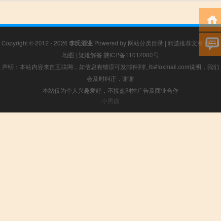
Copyright © 2012 - 2026
李氏酒业
Powered by
网站分类目录
|
精选推荐文章
|
网站
地图
|
疑难解答
陕ICP备11012000号
声明：本站内容来自互联网，如信息有错误可发邮件到f_fb#foxmail.com说明，我们
会及时纠正，谢谢
本站仅为个人兴趣爱好，不接盈利性广告及商业合作
小男孩