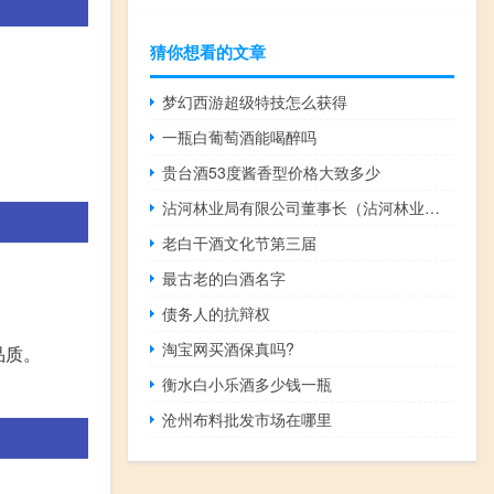
猜你想看的文章
梦幻西游超级特技怎么获得
一瓶白葡萄酒能喝醉吗
贵台酒53度酱香型价格大致多少
沾河林业局有限公司董事长（沾河林业局）
老白干酒文化节第三届
最古老的白酒名字
债务人的抗辩权
淘宝网买酒保真吗?
品质。
衡水白小乐酒多少钱一瓶
沧州布料批发市场在哪里