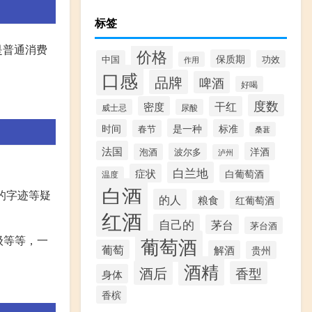
标签
是普通消费
价格
保质期
中国
功效
作用
口感
品牌
啤酒
好喝
度数
密度
干红
威士忌
尿酸
是一种
时间
标准
春节
桑葚
法国
洋酒
波尔多
泡酒
泸州
白兰地
症状
白葡萄酒
温度
白酒
的字迹等疑
的人
粮食
红葡萄酒
红酒
自己的
茅台
茅台酒
级等等，一
葡萄酒
葡萄
解酒
贵州
酒精
酒后
香型
身体
香槟