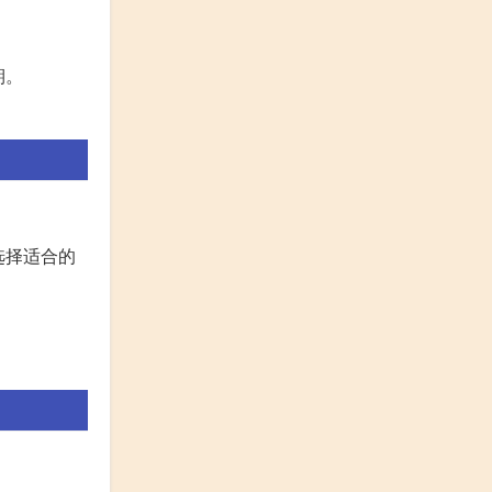
期。
选择适合的
。