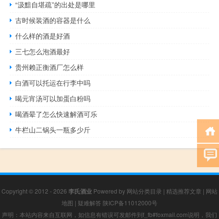
“汲黯自堪疏”的出处是哪里
古时候装酒的容器是什么
什么样的酒是好酒
三七怎么泡酒最好
贵州赖正衡酒厂怎么样
白酒可以托运在行李中吗
喝元宵汤可以加蛋白粉吗
喝酒晕了怎么快速解酒可乐
牛栏山二锅头一瓶多少斤
Copyright © 2012 - 2026
李氏酒业
Powered by
网站分类目录
|
精选推荐文章
|
网站
地图
|
疑难解答
陕ICP备11012000号
声明：本站内容来自互联网，如信息有错误可发邮件到f_fb#foxmail.com说明，我们