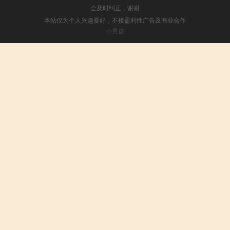
会及时纠正，谢谢
本站仅为个人兴趣爱好，不接盈利性广告及商业合作
小男孩