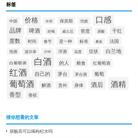
标签
口感
价格
保质期
中国
功效
作用
品牌
啤酒
密度
干红
好喝
威士忌
尿酸
度数
法国
是一种
时间
标准
春节
桑葚
白兰地
症状
洋酒
波尔多
泡酒
泸州
温度
白酒
的人
粮食
白葡萄酒
红葡萄酒
红酒
自己的
茅台
葡萄
茅台酒
葡萄酒
酒精
酒后
身体
解酒
贵州
香型
香槟
猜你想看的文章
尿酸高可以喝枸杞水吗