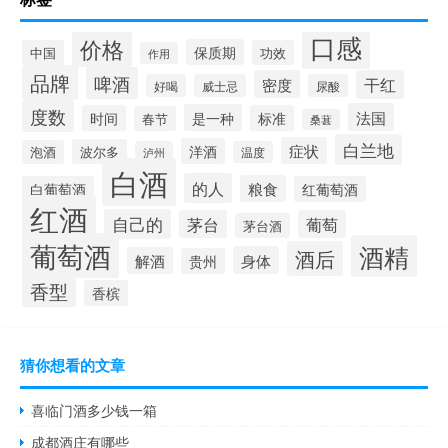
口感
价格
保质期
中国
功效
作用
品牌
啤酒
密度
干红
好喝
威士忌
尿酸
度数
法国
是一种
时间
标准
春节
桑葚
白兰地
症状
洋酒
波尔多
泡酒
泸州
温度
白酒
的人
粮食
白葡萄酒
红葡萄酒
红酒
自己的
茅台
葡萄
茅台酒
葡萄酒
酒精
酒后
身体
解酒
贵州
香型
香槟
猜你想看的文章
喜临门酒多少钱一箱
成都酒庄有哪些