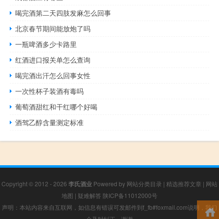
喝完酒第二天四肢发麻怎么回事
北京春节期间能放炮了吗
一瓶啤酒多少卡路里
红酒进口报关单怎么查询
喝完酒出汗怎么回事女性
一次性杯子装酒有毒吗
葡萄酒甜红和干红哪个好喝
酒驾乙醇含量测定标准
Copyright © 2012 - 2026
李氏酒业
Powered by
网站分类目录
|
精选推荐文章
|
网站
地图
|
疑难解答
陕ICP备11012000号
声明：本站内容来自互联网，如信息有错误可发邮件到f_fb#foxmail.com说明，我们
会及时纠正，谢谢