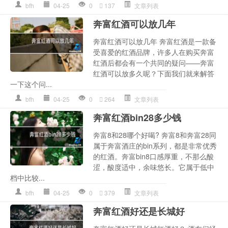
bfh
04-25
0
137
文章列表
奔富红酒可以放几年
奔富红酒可以放几年 奔富红酒是一款备
受喜爱的红酒品牌，许多人在购买奔富
红酒后都会有一个共同的疑问——奔富
红酒可以放多久呢？下面我们就来解答
一下这个问...
bfh
04-25
0
264
文章列表
奔富红酒bin28多少钱
奔富8和28哪个好喝? 奔富8和奔富28同
属于奔富酒庄的bin系列，都是非常优秀
的红酒。奔富bin8口感厚重，不那么酸
涩，酸度适中，余味悠长。它属于低中
档中比较...
bfh
04-25
0
379
文章列表
奔富红酒好还是长城好