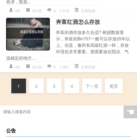
色泽，散发...
bfh
04-25
0
315
文章列表
奔富红酒怎么存放
奔富的酒存放多久合适? 根据数据显
示，奔富的Bin707一般可以存放25年以
上。但是，像所有高级红酒一样，存放
环境也非常重要。酒需要放在阴凉、气
温稳定的地方...
bfh
04-24
0
361
文章列表
1
2
3
4
下一页
尾页
☚
公告