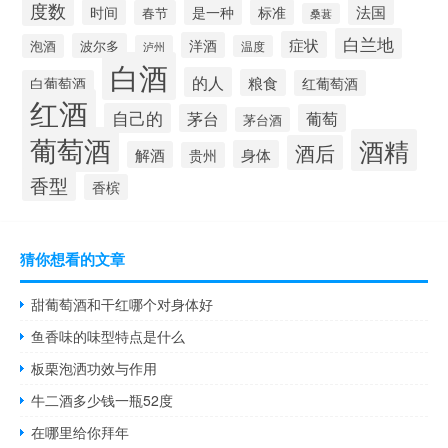
度数
法国
是一种
时间
标准
春节
桑葚
白兰地
症状
洋酒
波尔多
泡酒
泸州
温度
白酒
的人
粮食
白葡萄酒
红葡萄酒
红酒
自己的
茅台
葡萄
茅台酒
葡萄酒
酒精
酒后
身体
解酒
贵州
香型
香槟
猜你想看的文章
甜葡萄酒和干红哪个对身体好
鱼香味的味型特点是什么
板栗泡洒功效与作用
牛二酒多少钱一瓶52度
在哪里给你拜年