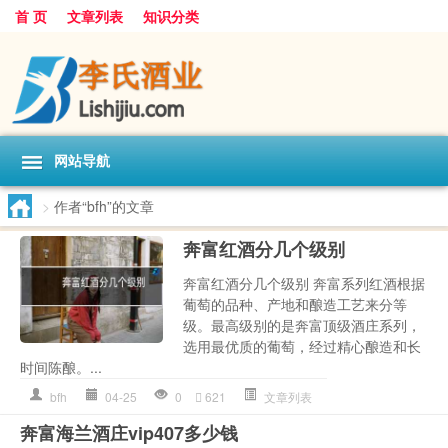
首 页
文章列表
知识分类
网站导航
>
作者“bfh”的文章
奔富红酒分几个级别
奔富红酒分几个级别 奔富系列红酒根据
葡萄的品种、产地和酿造工艺来分等
级。最高级别的是奔富顶级酒庄系列，
选用最优质的葡萄，经过精心酿造和长
时间陈酿。...
bfh
04-25
0
621
文章列表
奔富海兰酒庄vip407多少钱