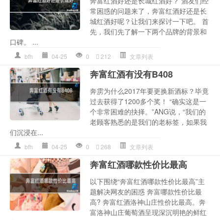
奔富红酒好还是长城红酒好？ 酒友们经
常困惑的问题来了，奔富红酒好还是长
城红酒好呢？让我们来探讨一下吧。 首
先，我们先了解一下两个品牌的背景和
口碑。 ...
bfh
04-25
0
212
文章列表
奔富红酒有没有B408
奔雳为什么2017年要更换新酒标？毕竟
过去获得了1200多个奖！ “确实这是一
个非常困难的抉择。”ANG说，“我们的
老顾客熟悉的是我们的老标签，如果我
们沉浸在...
bfh
04-25
0
268
文章列表
奔富红酒哪款性价比最高
以下围绕“奔富红酒哪款性价比最高”主
题解决网友的困惑 奔富哪款性价比最
高? 奔富红酒洛神山庄性价比最高。奔
富洛神山庄葡萄酒呈现深沉明艳的鲜红