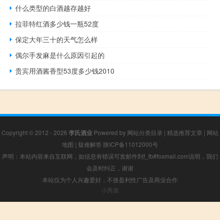
什么类型的白酒越存越好
拉菲特红酒多少钱一瓶52度
保定大年三十的天气怎么样
偶尔手发麻是什么原因引起的
贵宾用酒酱香型53度多少钱2010
Copyright © 2012 - 2026
李氏酒业
Powered by
网站分类目录
|
精选推荐文章
|
网站
地图
|
疑难解答
陕ICP备11012000号
声明：本站内容来自互联网，如信息有错误可发邮件到f_fb#foxmail.com说明，我们
会及时纠正，谢谢
本站仅为个人兴趣爱好，不接盈利性广告及商业合作
小男孩