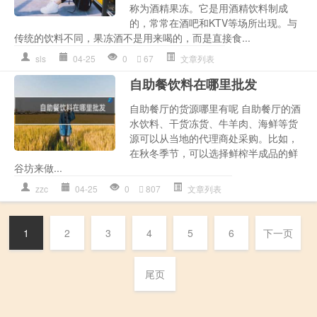
称为酒精果冻。它是用酒精饮料制成
的，常常在酒吧和KTV等场所出现。与
传统的饮料不同，果冻酒不是用来喝的，而是直接食...
sls
04-25
0
67
文章列表
自助餐饮料在哪里批发
自助餐厅的货源哪里有呢 自助餐厅的酒
水饮料、干货冻货、牛羊肉、海鲜等货
源可以从当地的代理商处采购。比如，
在秋冬季节，可以选择鲜榨半成品的鲜
谷坊来做...
zzc
04-25
0
807
文章列表
1
2
3
4
5
6
下一页
尾页