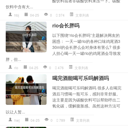
酸饮料或者非碳酸饮料来压一下。碳酸
饮料中含有大...
hbj
04-25
0
374
文章列表
rio会长胖吗
以下围绕“rio会长胖吗”主题解决网友的
困惑： 一天一罐rio的各种口味鸡尾酒3
30ml的会长胖么会对身体有害么? 很多
人担心喝一天一罐rio的鸡尾酒会导致发
胖，但...
rio
04-25
0
476
文章列表
喝完酒能喝可乐吗解酒吗
喝完酒能喝可乐吗解酒吗 很多人在喝完
酒后习惯喝一瓶可乐，感到非常舒服。
这主要是因为碳酸饮料可以帮助呼出二
氧化碳，缓解腹胀感。虽然这种方法可
以让人暂...
hwj
04-25
0
789
文章列表