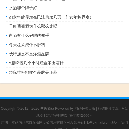
水洒哪个牌子好
妇女年龄界定在民法典第几页（妇女年龄界定）
干红葡萄酒为什么那么难喝
白酒有什么好喝的知乎
冬天蔬菜浇什么肥料
伏特加是不是洋酒品牌
5瓶啤酒几个小时后查不出酒精
袋鼠拉杆箱哪个品牌是正品
Copyright © 2012 - 2026
李氏酒业
Powered by
网站分类目录
|
精选推荐文章
|
网站
地图
|
疑难解答
陕ICP备11012000号
声明：本站内容来自互联网，如信息有错误可发邮件到f_fb#foxmail.com说明，我们
会及时纠正，谢谢