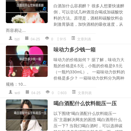
白酒加什么容易醉？ 很多人想要快速醉
倒，可以尝试几种酒混合喝或加碳酸饮
料的方法。原理是，酒精和碳酸饮料会
刺激胃肠道，加快酒精的吸收速度，从
而容易让...
bjd
04-25
0
915
文章列表
味动力多少钱一箱
味动力的价格如何？ 据了解，味动力大
瓶的价格是6.5元，小瓶的价格是9.5元
（一瓶约330mL）。 一箱味动力饮料的
价格是多少？ 一箱味动力饮料分为两种
规格：10...
wdl
04-25
0
603
文章列表
喝白酒配什么饮料能压一压
以下围绕“喝白酒配什么饮料能压一
压”主题解决网友的困惑 喝白酒用什么
压一下? 当我们喝白酒时，可以选择碳