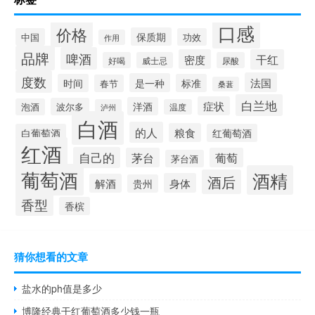
口感
价格
保质期
中国
功效
作用
品牌
啤酒
密度
干红
好喝
威士忌
尿酸
度数
法国
是一种
时间
标准
春节
桑葚
白兰地
症状
洋酒
波尔多
泡酒
泸州
温度
白酒
的人
粮食
白葡萄酒
红葡萄酒
红酒
自己的
茅台
葡萄
茅台酒
葡萄酒
酒精
酒后
身体
解酒
贵州
香型
香槟
猜你想看的文章
盐水的ph值是多少
博隆经典干红葡萄酒多少钱一瓶