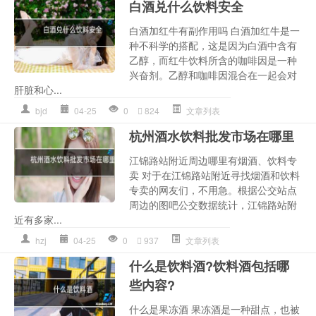
白酒兑什么饮料安全
白酒加红牛有副作用吗 白酒加红牛是一
种不科学的搭配，这是因为白酒中含有
乙醇，而红牛饮料所含的咖啡因是一种
兴奋剂。乙醇和咖啡因混合在一起会对
肝脏和心...
bjd
04-25
0
824
文章列表
杭州酒水饮料批发市场在哪里
江锦路站附近周边哪里有烟酒、饮料专
卖 对于在江锦路站附近寻找烟酒和饮料
专卖的网友们，不用急。根据公交站点
周边的图吧公交数据统计，江锦路站附
近有多家...
hzj
04-25
0
937
文章列表
什么是饮料酒?饮料酒包括哪
些内容?
什么是果冻酒 果冻酒是一种甜点，也被