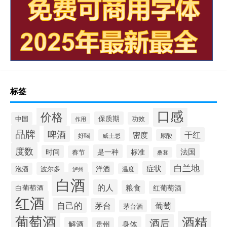
标签
口感
价格
保质期
中国
功效
作用
品牌
啤酒
密度
干红
好喝
威士忌
尿酸
度数
法国
是一种
时间
标准
春节
桑葚
白兰地
症状
洋酒
波尔多
泡酒
泸州
温度
白酒
的人
粮食
白葡萄酒
红葡萄酒
红酒
自己的
茅台
葡萄
茅台酒
葡萄酒
酒精
酒后
身体
解酒
贵州