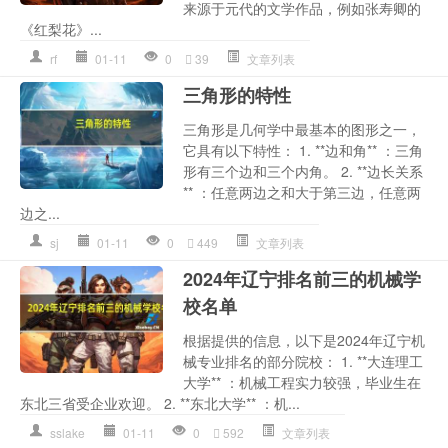
来源于元代的文学作品，例如张寿卿的
《红梨花》...
rf
01-11
0
39
文章列表
三角形的特性
三角形是几何学中最基本的图形之一，
它具有以下特性： 1. **边和角** ：三角
形有三个边和三个内角。 2. **边长关系
** ：任意两边之和大于第三边，任意两
边之...
sj
01-11
0
449
文章列表
2024年辽宁排名前三的机械学
校名单
根据提供的信息，以下是2024年辽宁机
械专业排名的部分院校： 1. **大连理工
大学** ：机械工程实力较强，毕业生在
东北三省受企业欢迎。 2. **东北大学** ：机...
sslake
01-11
0
592
文章列表