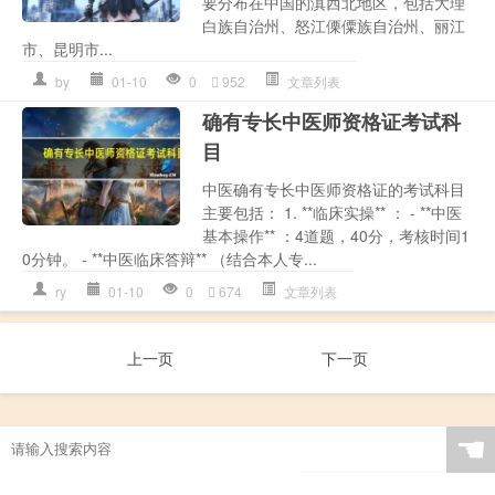
要分布在中国的滇西北地区，包括大理
白族自治州、怒江傈僳族自治州、丽江
市、昆明市...
by
01-10
0
952
文章列表
确有专长中医师资格证考试科
目
中医确有专长中医师资格证的考试科目
主要包括： 1. **临床实操** ： - **中医
基本操作** ：4道题，40分，考核时间1
0分钟。 - **中医临床答辩** （结合本人专...
ry
01-10
0
674
文章列表
上一页
下一页
☚