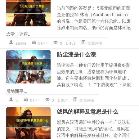
当前问题的答案是： 5美元纸币的正面
是亚伯拉罕·林肯（Abraham Lincoln）
的肖像，他是美国第十六任总统，以废
除奴隶制而知名。纸币的背面是林肯纪
念堂，这座...
sslake
01-11
0
459
文章列表
防尘漆是什么漆
防尘漆是一种专门设计用于提供良好防
尘效果的油漆，通常被称为环氧地坪
漆。它主要由环氧树脂和固化剂组成，
具有以下特点： 1. **平滑美观** ：涂刷
后地面平...
fc
01-11
0
304
文章列表
戗风的解释及意思是什么
魆风在汉语词汇中并没有一个广泛认知
的定义，可能是“颩风”的误写。颩风在
汉语中的解释是发狂或颠狂。这个词汇