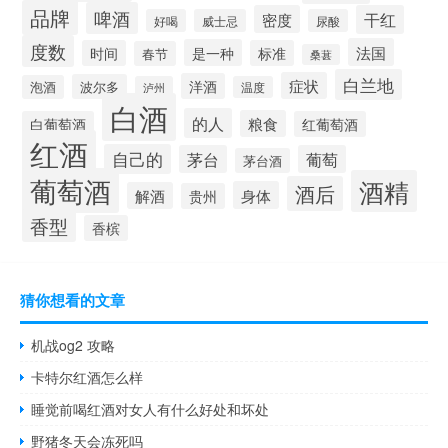
品牌
啤酒
密度
干红
好喝
威士忌
尿酸
度数
法国
是一种
时间
标准
春节
桑葚
白兰地
症状
洋酒
波尔多
泡酒
泸州
温度
白酒
的人
粮食
白葡萄酒
红葡萄酒
红酒
自己的
茅台
葡萄
茅台酒
葡萄酒
酒精
酒后
身体
解酒
贵州
香型
香槟
猜你想看的文章
机战og2 攻略
卡特尔红酒怎么样
睡觉前喝红酒对女人有什么好处和坏处
野猪冬天会冻死吗