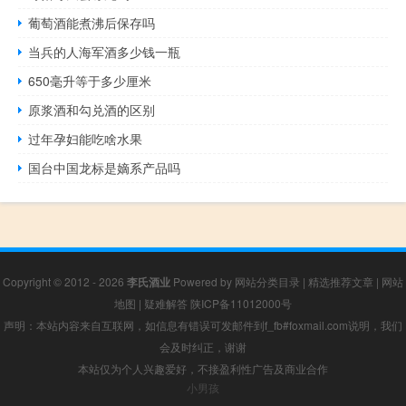
葡萄酒能煮沸后保存吗
当兵的人海军酒多少钱一瓶
650毫升等于多少厘米
原浆酒和勾兑酒的区别
过年孕妇能吃啥水果
国台中国龙标是嫡系产品吗
Copyright © 2012 - 2026
李氏酒业
Powered by
网站分类目录
|
精选推荐文章
|
网站
地图
|
疑难解答
陕ICP备11012000号
声明：本站内容来自互联网，如信息有错误可发邮件到f_fb#foxmail.com说明，我们
会及时纠正，谢谢
本站仅为个人兴趣爱好，不接盈利性广告及商业合作
小男孩