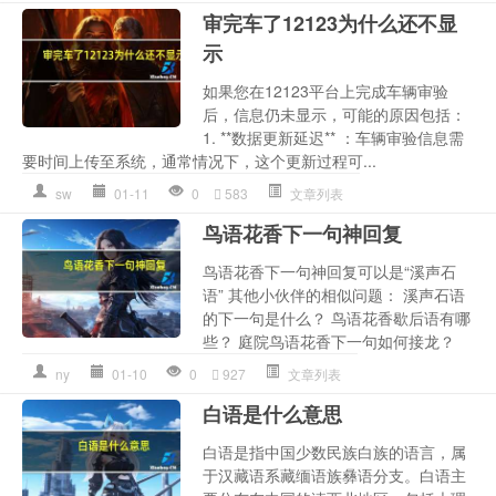
审完车了12123为什么还不显
示
如果您在12123平台上完成车辆审验
后，信息仍未显示，可能的原因包括：
1. **数据更新延迟** ：车辆审验信息需
要时间上传至系统，通常情况下，这个更新过程可...
sw
01-11
0
583
文章列表
鸟语花香下一句神回复
鸟语花香下一句神回复可以是“溪声石
语” 其他小伙伴的相似问题： 溪声石语
的下一句是什么？ 鸟语花香歇后语有哪
些？ 庭院鸟语花香下一句如何接龙？
ny
01-10
0
927
文章列表
白语是什么意思
白语是指中国少数民族白族的语言，属
于汉藏语系藏缅语族彝语分支。白语主