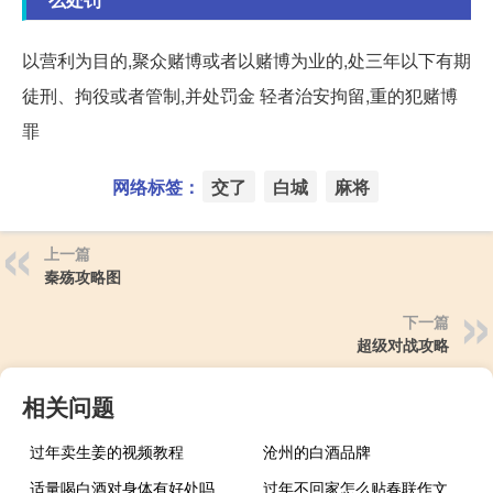
以营利为目的,聚众赌博或者以赌博为业的,处三年以下有期
徒刑、拘役或者管制,并处罚金 轻者治安拘留,重的犯赌博
罪
网络标签：
交了
白城
麻将
上一篇
秦殇攻略图
下一篇
超级对战攻略
相关问题
过年卖生姜的视频教程
沧州的白酒品牌
适量喝白酒对身体有好处吗
过年不回家怎么贴春联作文