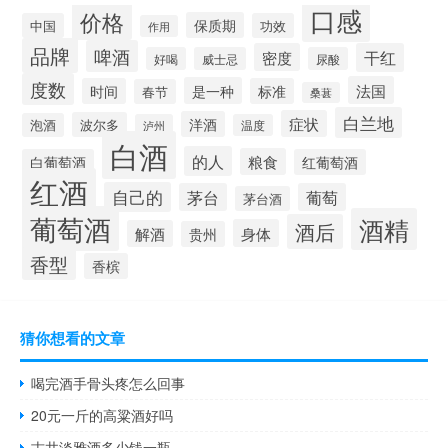
口感
价格
保质期
中国
功效
作用
品牌
啤酒
密度
干红
好喝
威士忌
尿酸
度数
法国
是一种
时间
标准
春节
桑葚
白兰地
症状
洋酒
波尔多
泡酒
泸州
温度
白酒
的人
粮食
白葡萄酒
红葡萄酒
红酒
自己的
茅台
葡萄
茅台酒
葡萄酒
酒精
酒后
身体
解酒
贵州
香型
香槟
猜你想看的文章
喝完酒手骨头疼怎么回事
20元一斤的高粱酒好吗
古井淡雅酒多少钱一瓶