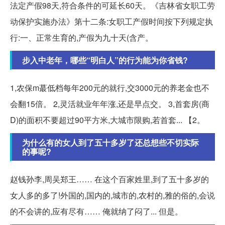
法定产假98天,符合条件的可延长60天。《吉林省女职工劳
动保护实施办法》第十二条:女职工产假时间按下列规定执
行:一、正常生育的,产假为九十天(含产。
步入中老年，哪些“明白人”的行为能为你省钱?
1,农保m蕞低档每年200元的就行,交3000元的养老金也不
会翻15倍。 2,灵活就业年年涨,还是早点交。 3,首套房(商
D)的面积不要超过90平方米,大城市限购,若首套... 【2。
为什么有的女人到了五十多岁了还总想些不切实际
的事呢?
赵钱孙李,周吴郑王…… 在这个百家姓里,到了五十多岁的
女人多的多了!外国的,国内的,城市的,农村的,雅的俗的,会说
的不会讲的,应有尽有…… 俺就纳了闷了... 但是。