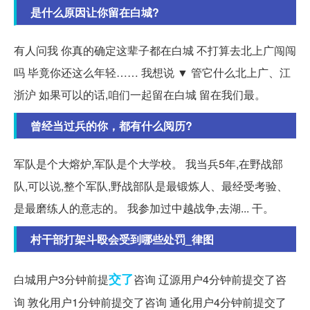
是什么原因让你留在白城?
有人问我 你真的确定这辈子都在白城 不打算去北上广闯闯
吗 毕竟你还这么年轻…… 我想说 ▼ 管它什么北上广、江
浙沪 如果可以的话,咱们一起留在白城 留在我们最。
曾经当过兵的你，都有什么阅历?
军队是个大熔炉,军队是个大学校。 我当兵5年,在野战部
队,可以说,整个军队,野战部队是最锻炼人、最经受考验、
是最磨练人的意志的。 我参加过中越战争,去湖... 干。
村干部打架斗殴会受到哪些处罚_律图
交了
白城用户3分钟前提
咨询 辽源用户4分钟前提交了咨
询 敦化用户1分钟前提交了咨询 通化用户4分钟前提交了