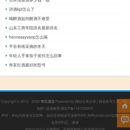
诗酒kpl怎么了
喝醉酒如何醒酒不难受
山东工商学院排名最新排名
hennessyvsop怎么喝
平谷有啥采摘的冬天
年轻人手拿筷子发抖怎么回事
奔富红酒最好的型号
Copyright © 2012 - 2026
李氏酒业
Powered by
网站分类目录
|
精选推荐文章
|
网站
地图
|
疑难解答
陕ICP备11012000号
声明：本站内容来自互联网，如信息有错误可发邮件到f_fb#foxmail.com说明，我们
会及时纠正，谢谢
本站仅为个人兴趣爱好，不接盈利性广告及商业合作